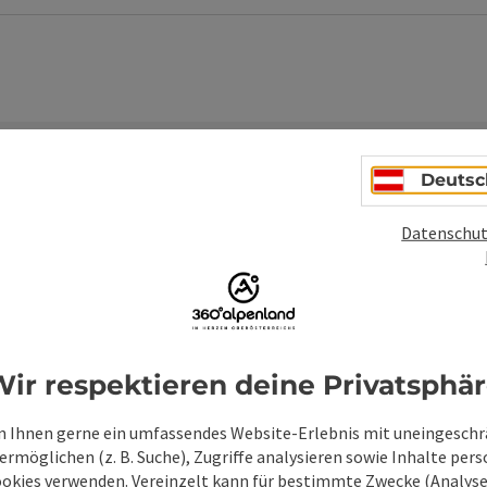
Deutsc
Datenschut
Unverbindliche An
Felder mit
*
sind Pflichtfelder
ir respektieren deine Privatsphä
Vorname
Nachname
 Ihnen gerne ein umfassendes Website-Erlebnis mit uneingesch
rmöglichen (z. B. Suche), Zugriffe analysieren sowie Inhalte pers
ookies verwenden. Vereinzelt kann für bestimmte Zwecke (Analyse