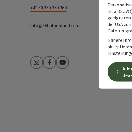
Personalisie
+43 50 360 360 360
lit. a DSGV
geeigneten 
der USA zu
info@360alpenland.com
Daten zugre
Nähere Info
akzeptieren 
Einstellung
Instagram
Facebook
YouTube
Alle
deak