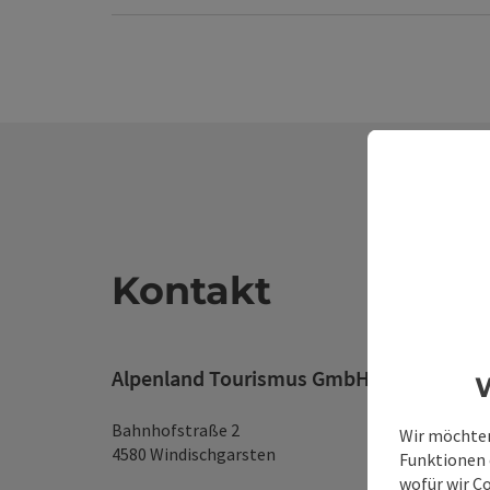
Kontakt
Alpenland Tourismus GmbH
W
Bahnhofstraße 2
Wir möchten
4580 Windischgarsten
Funktionen e
wofür wir C