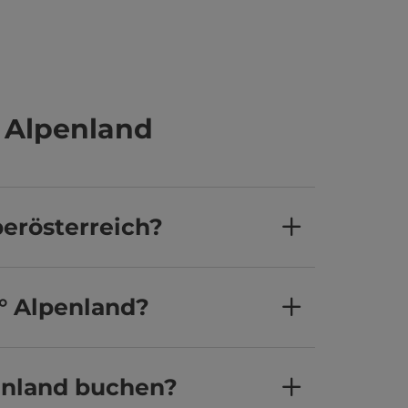
 Alpenland
berösterreich?
0° Alpenland?
enland buchen?