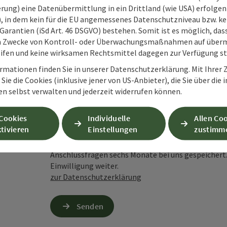
rung) eine Datenübermittlung in ein Drittland (wie USA) erfolgen (
Unverbindliche Anfrage
*
O), in dem kein für die EU angemessenes Datenschutzniveau bzw. ke
Garantien (iSd Art. 46 DSGVO) bestehen. Somit ist es möglich, da
m Zwecke von Kontroll- oder Überwachungsmaßnahmen auf überm
ifen und keine wirksamen Rechtsmittel dagegen zur Verfügung s
rmationen finden Sie in unserer Datenschutzerklärung. Mit Ihre
Zum Schutz vor Spam wird Google reCAPTCHA
Sie die Cookies (inklusive jener von US-Anbieter), die Sie über die 
personenbezogene Daten (z. B. die IP-Adresse
en selbst verwalten und jederzeit widerrufen können.
Absenden des Formulars werden die dafür erfor
ist eine Kontaktaufnahme jederzeit per E-Ma
 Cookies
Individuelle
Allen Co
tivieren
Einstellungen
zustimm
Wenn Sie per Formular auf der Website oder per E
Ihre angegebenen Daten zwecks Bearbeitung der An
Anschlussfragen sechs Monate bei uns gespeichert.
Einwilligung weiter.
zur Datenschutzerklärung
Senden