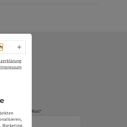
Sprachwahl - Menü öffnen
h
zerklärung
Impressum
frage
re
E-Mail
*
ränkten
onalisieren,
, Marketing,