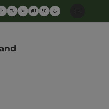
Hauptmenü öffne
Suchen
Webcams
Wetter
Interaktive Karte
360° Panoramen
Merkzettel
land