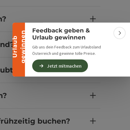
Banner einklappen
n?
Feedback geben &
n
Bann
Urlaub gewinnen
U
r
l
a
u
b
g
e
w
i
n
n
e
and?
Gib uns dein Feedback zum Urlaubsland
Österreich und gewinne tolle Preise.
Jetzt mitmachen
aubt?
n?
frühzeitig buchen?