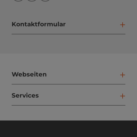
Kontaktformular
Kont
Webseiten
Web
Services
Ser