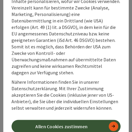
Inhalte personalisieren, wofür wir Cookies verwenden.
Vereinzelt kann für bestimmte Zwecke (Analyse,
Ich habe mein
Marketing, Personalisierung) eine
Passwort für
Datenübermittlung in ein Drittland (wie USA)
FRANZI
erfolgen (Art. 49 (1) lit. a DSGVO), in dem kein für die
EU angemessenes Datenschutzniveau bzw. keine
vergessen?
geeigneten Garantien (iSd Art. 46 DSGVO) bestehen.
Somit ist es möglich, dass Behörden der USA zum
Zwecke von Kontroll- oder
Überwachungsmaßnahmen auf übermittelte Daten
Wo finde ich
zugreifen und keine wirksamen Rechtsmittel
meine digitale
dagegen zur Verfügung stehen.
Pyhrn-Priel Card?
Nähere Informationen finden Sie in unserer
Datenschutzerklärung. Mit Ihrer Zustimmung
akzeptieren Sie die Cookies (inklusive jener von US-
Anbieter), die Sie über die individuellen Einstellungen
Die Pyhrn-Priel
selbst verwalten und jederzeit widerrufen können.
Card scheint
nicht in FRANZI
auf?
Allen Cookies zustimmen