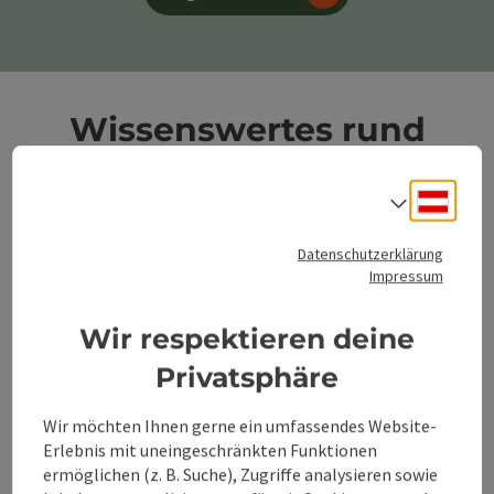
Wissenswertes rund
um FRANZI
Deuts
Sprach
Datenschutzerklärung
Impressum
Wie bekomme
ich FRANZI?
Wir respektieren deine
Privatsphäre
Link zu FRANZI
Wir möchten Ihnen gerne ein umfassendes Website-
verloren?
Erlebnis mit uneingeschränkten Funktionen
ermöglichen (z. B. Suche), Zugriffe analysieren sowie