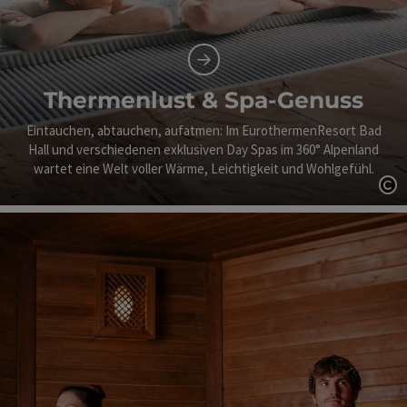
Thermenlust & Spa-Genuss
Eintauchen, abtauchen, aufatmen: Im EurothermenResort Bad
Hall und verschiedenen exklusiven Day Spas im 360° Alpenland
wartet eine Welt voller Wärme, Leichtigkeit und Wohlgefühl.
Co