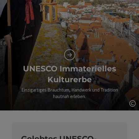
UNESCO Immaterielles
Kulturerbe
Einzigartiges Brauchtum, Handwerk und Tradition
hautnah erleben.
Co
Gelebtes UNESCO-