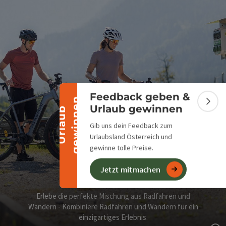
Banner einklappen
Feedback geben &
n
Bann
Urlaub gewinnen
U
r
l
a
u
b
g
e
w
i
n
n
e
Gib uns dein Feedback zum
Urlaubsland Österreich und
gewinne tolle Preise.
Jetzt mitmachen
Bike & Hike
Erlebe die perfekte Mischung aus Radfahren und
Wandern - Kombiniere Radfahren und Wandern für ein
einzigartiges Erlebnis.