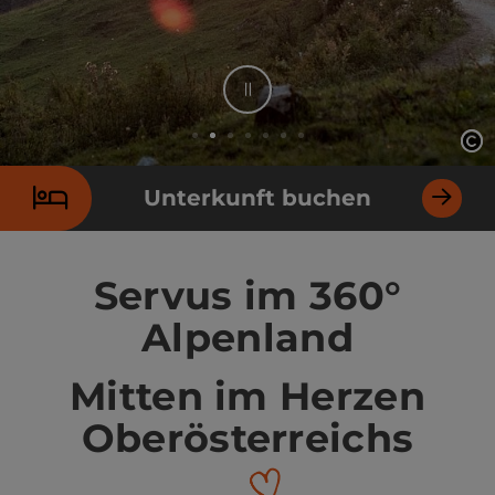
Stop
Co
Co
Element 2 von 7
Unterkunft buchen
Servus im 360°
Alpenland
Mitten im Herzen
Oberösterreichs