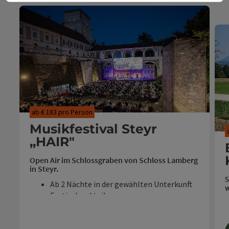
ab € 183 pro Person
Musikfestival Steyr
„HAIR"
Open Air im Schlossgraben von Schloss Lamberg
in Steyr.
5
Ab 2 Nächte in der gewählten Unterkunft
w
Festivalcocktail
Ticket "HAIR“ im Schlossgraben
Reisezeitraum: 23.07. - 08.08.2026