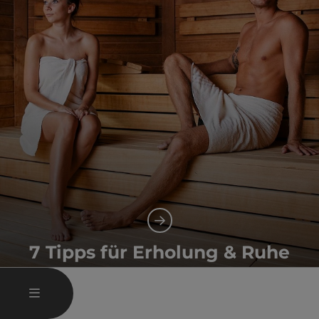
7 Tipps für Erholung & Ruhe
Gesundheit und Wellness
HAUPTMENÜ ÖFFNEN
MENÜ
Co