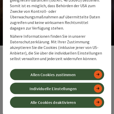
Somit ist es möglich, dass Behörden der USA zum
Zwecke von Kontroll- oder
Überwachungsmaßnahmen auf übermittelte Daten
Unsere Vorschläge für dich
zugreifen und keine wirksamen Rechtsmittel
dagegen zur Verfügung stehen.
Die Top Ideen für Gipfelmomente und Weitblick. Almen
und Auen.
Nähere Informationen finden Sie in unserer
Datenschutzerklärung. Mit Ihrer Zustimmung
Co
akzeptieren Sie die Cookies (inklusive jener von US-
Anbieter), die Sie über die individuellen Einstellungen
selbst verwalten und jederzeit widerrufen können.
Unsere
Allen Cookies zustimmen
Spezialangebot
e zum
Individuelle Einstellungen
Spitzenpreis
Alle Cookies deaktivieren