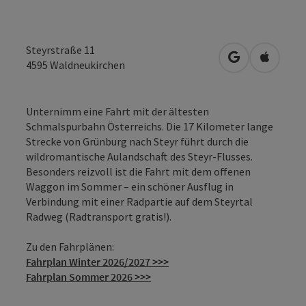
Steyrstraße 11
in Google Map
in Apple
4595
Waldneukirchen
Unternimm eine Fahrt mit der ältesten
Schmalspurbahn Österreichs. Die 17 Kilometer lange
Strecke von Grünburg nach Steyr führt durch die
wildromantische Aulandschaft des Steyr-Flusses.
Besonders reizvoll ist die Fahrt mit dem offenen
Waggon im Sommer – ein schöner Ausflug in
Verbindung mit einer Radpartie auf dem Steyrtal
Radweg (Radtransport gratis!).
Zu den Fahrplänen:
Fahrplan Winter 2026/2027 >>>
Fahrplan Sommer 2026 >>>