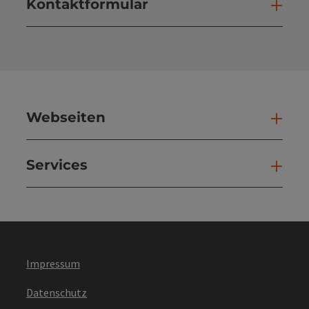
Kontaktformular
Kont
Webseiten
Web
Services
Ser
Impressum
Datenschutz