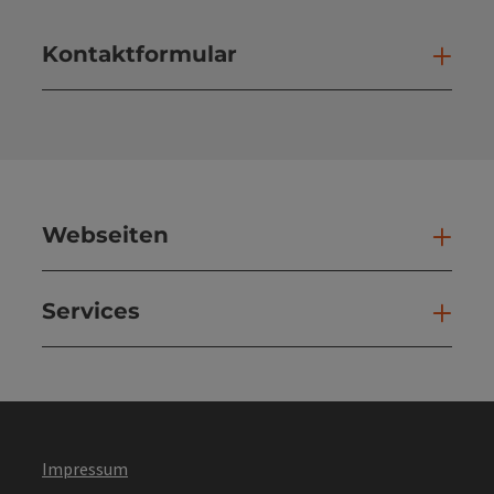
Kontaktformular
Kont
Webseiten
Web
Services
Ser
Impressum