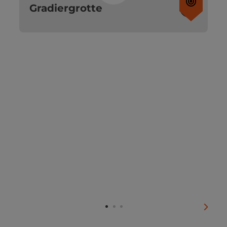
Gradiergrotte
nächs