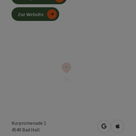
Zur Website
Kurpromenade 1
in Google Map
in Apple
4540
Bad Hall