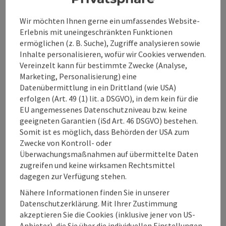
Internetzugang bzw. WLAN ausgestattet und teilweise
bieten viel Wohngefühl und laden zum Genießen ein, der
klimatisiert oder mit direktem Ausgang ins Freie. Unsere
Blick nach draußen begeistert auf jeden Fall. Finden Sie bei
Beitrag merken
: Hotel Restaurant Badhaus
Wir möchten Ihnen gerne ein umfassendes Website-
gemütlichen Aufenthaltsräume runden Ihr Seminar-Erlebnis
uns Ihren Lieblingsplatz - sei es im hoteleigenen Wellness-
Erlebnis mit uneingeschränkten Funktionen
perfekt ab.
und Relaxbereich mit Saunen und Indoorpool oder im Vital &
Hotel Restaurant Badhaus
ermöglichen (z. B. Suche), Zugriffe analysieren sowie
Beauty SPA, wo Sie bei hochwertigen Wellness- und
Beautybehandlungen entspannen können. Im Hotelgarten
Inhalte personalisieren, wofür wir Cookies verwenden.
Bad Hall
mit Naturbiotop genießen Sie einen speziellen Kraftort zum
Vereinzelt kann für bestimmte Zwecke (Analyse,
Auftanken. Mit den Themenspecials rund um Achtsamkeit,
Hotel
Marketing, Personalisierung) eine
Balance, Kultur & Silvester bietet das Miraverde**** ein breit
Datenübermittlung in ein Drittland (wie USA)
Direkt am Hauptplatz, im Herz von Bad Hall, lädt das
gefächertes Packageangebot – hier ist mit Sicherheit für
erfolgen (Art. 49 (1) lit. a DSGVO), in dem kein für die
Badhaus dazu ein, Urlaub wieder wahrlich zu genießen.
jeden Geschmack etwas dabei. Ein Meer an Entspannung
EU angemessenes Datenschutzniveau bzw. keine
finden Sie in der Therme Mediterrana, ein paar Gehminuten
geeigneten Garantien (iSd Art. 46 DSGVO) bestehen.
W-Lan (kostenlos)
Haustiere erlaubt
Direkt im Zentrum
durch den Park entfernt. Als Hotelgast ist der
Somit ist es möglich, dass Behörden der USA zum
Thermeneintritt natürlich inklusive. Ob im pompösen
Zwecke von Kontroll- oder
Massagetempel, im Panoramawhirlpool oder auf einer
Überwachungsmaßnahmen auf übermittelte Daten
Sprudelliege im Vitalbecken mit Blick auf das Alpenvorland,
zugreifen und keine wirksamen Rechtsmittel
hier genießt man prickelnde Attraktionen. In der Saunawelt
dagegen zur Verfügung stehen.
Seite zurück
Seite 
Relaxium heißt es Schwitzen in stilvollem Ambiente, ob
1
2
Aroma-Sauna oder Dampfbad – entspannten Momenten
Nähere Informationen finden Sie in unserer
steht nichts im Weg. Die Parkanlage, die das Hotel
Datenschutzerklärung. Mit Ihrer Zustimmung
Miraverde**** umgibt, bietet zu jeder Jahreszeit ein
akzeptieren Sie die Cookies (inklusive jener von US-
faszinierendes Naturschauspiel. Die klare Luft und die Ruhe
Anbieter), die Sie über die individuellen Einstellungen