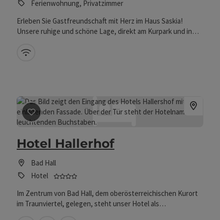
Ferienwohnung, Privatzimmer
Erleben Sie Gastfreundschaft mit Herz im Haus Saskia!
Unsere ruhige und schöne Lage, direkt am Kurpark und in
unmittelbarer Nähe zum Kurzentrum Vitana, ist ideal für alle,
die Entspannung suchen. Das charmante Stadtzentrum
W-Lan (kostenlos)
erreichen Sie in nur 5 Gehminuten. Die Familie Jungreithmair
kümmert sich bereits in der dritten Generation darum, Ihren
Aufenthalt so angenehm wie möglich zu gestalten. Ideal für
Kurgäste, Wanderer, Radfahrer oder Ruhesuchende.
Beitrag merken
: Hotel Hallerhof
Hotel Hallerhof
Bad Hall
4 Sterne - geprüfter und ausgezeichneter Be
Hotel
Im Zentrum von Bad Hall, dem oberösterreichischen Kurort
im Traunviertel, gelegen, steht unser Hotel als
Familienunternehmen in der dritten Generation für