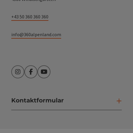
+43 50 360 360 360
info@360alpenland.com
Instagram
Facebook
YouTube
Kontaktformular
Kont