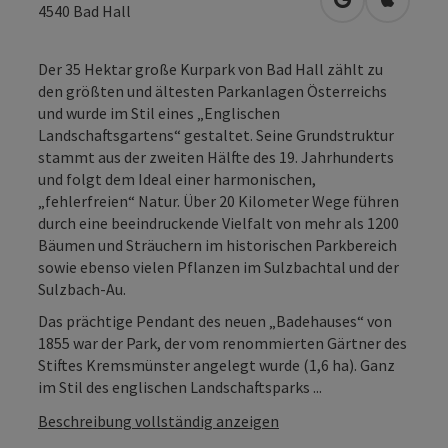
in Google Map
in Apple
4540
Bad Hall
Der 35 Hektar große Kurpark von Bad Hall zählt zu
den größten und ältesten Parkanlagen Österreichs
und wurde im Stil eines „Englischen
Landschaftsgartens“ gestaltet. Seine Grundstruktur
stammt aus der zweiten Hälfte des 19. Jahrhunderts
und folgt dem Ideal einer harmonischen,
„fehlerfreien“ Natur. Über 20 Kilometer Wege führen
durch eine beeindruckende Vielfalt von mehr als 1200
Bäumen und Sträuchern im historischen Parkbereich
sowie ebenso vielen Pflanzen im Sulzbachtal und der
Sulzbach-Au.
Das prächtige Pendant des neuen „Badehauses“ von
1855 war der Park, der vom renommierten Gärtner des
Stiftes Kremsmünster angelegt wurde (1,6 ha). Ganz
im Stil des englischen Landschaftsparks ...
Beschreibung vollständig anzeigen