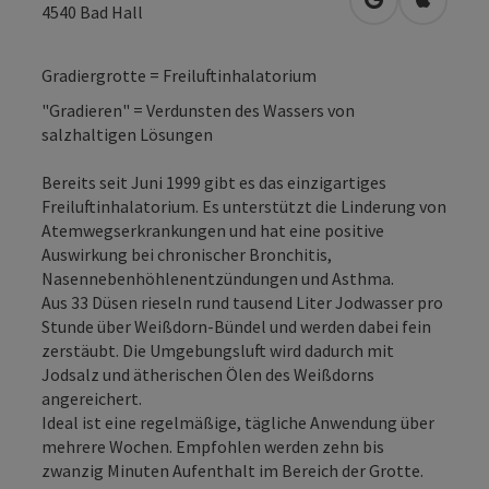
in Google Map
in Apple
4540
Bad Hall
Gradiergrotte = Freiluftinhalatorium
"Gradieren" = Verdunsten des Wassers von
salzhaltigen Lösungen
Bereits seit Juni 1999 gibt es das einzigartiges
Freiluftinhalatorium. Es unterstützt die Linderung von
Atemwegserkrankungen und hat eine positive
Auswirkung bei chronischer Bronchitis,
Nasennebenhöhlenentzündungen und Asthma.
Aus 33 Düsen rieseln rund tausend Liter Jodwasser pro
Stunde über Weißdorn-Bündel und werden dabei fein
zerstäubt. Die Umgebungsluft wird dadurch mit
Jodsalz und ätherischen Ölen des Weißdorns
angereichert.
Ideal ist eine regelmäßige, tägliche Anwendung über
mehrere Wochen. Empfohlen werden zehn bis
zwanzig Minuten Aufenthalt im Bereich der Grotte.