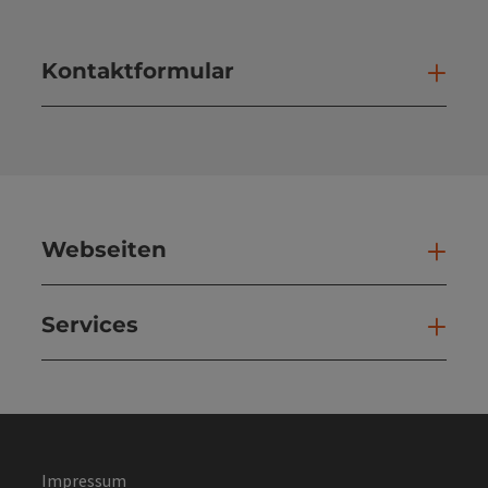
Kontaktformular
Kont
Webseiten
Web
Services
Ser
Impressum