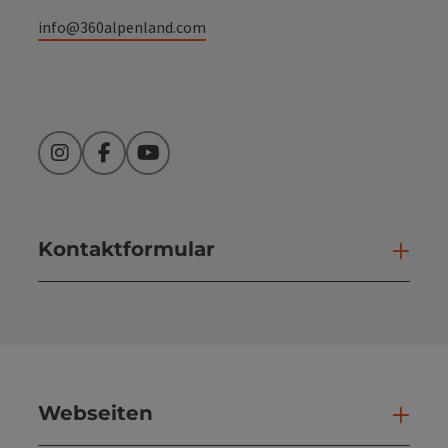
info@360alpenland.com
Instagram
Facebook
YouTube
Kontaktformular
Kont
Webseiten
Web