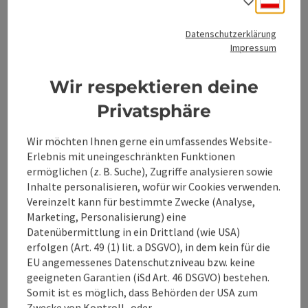
Sprach
Öffnungszeiten
Montag geöffnet
Dienstag geöffnet
Mittwoch geöffnet
Donnerstag geöffnet
Freitag geöffnet
Samstag geöffnet
Sonntag geöffnet
Feiertag geöffnet
MO
DI
MI
DO
FR
SA
SO
FE
Datenschutzerklärung
Impressum
Wir respektieren deine
Beitrag merken
: Bert's Fitness
Copyrig
Privatsphäre
Bert's Fitness
Wir möchten Ihnen gerne ein umfassendes Website-
Bad Hall wird fit - und DU ziehst mit!
Erlebnis mit uneingeschränkten Funktionen
ermöglichen (z. B. Suche), Zugriffe analysieren sowie
Bad Hall
Inhalte personalisieren, wofür wir Cookies verwenden.
Telefon
+43 664 1924100
Vereinzelt kann für bestimmte Zwecke (Analyse,
Öffnungszeiten
Montag geöffnet
Dienstag geöffnet
Mittwoch geöffnet
Donnerstag geöffnet
Freitag geöffnet
Feiertag geöffnet
MO
DI
MI
DO
FR
FE
Marketing, Personalisierung) eine
Datenübermittlung in ein Drittland (wie USA)
erfolgen (Art. 49 (1) lit. a DSGVO), in dem kein für die
EU angemessenes Datenschutzniveau bzw. keine
Seite zurück
Seite 
1
…
10
geeigneten Garantien (iSd Art. 46 DSGVO) bestehen.
Somit ist es möglich, dass Behörden der USA zum
Zwecke von Kontroll- oder