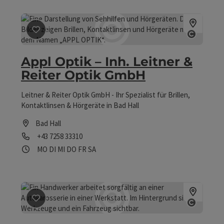
Familienunternehmens.
Beitrag merken
: Appl Optik – Inh. Leitner & Reiter Op
Copyrig
Appl Optik – Inh. Leitner &
Reiter Optik GmbH
Leitner & Reiter Optik GmbH - Ihr Spezialist für Brillen,
Kontaktlinsen & Hörgeräte in Bad Hall
Bad Hall
Telefon
+43 7258 33310
Öffnungszeiten
Montag geöffnet
Dienstag geöffnet
Mittwoch geöffnet
Donnerstag geöffnet
Freitag geöffnet
Samstag geöffnet
MO
DI
MI
DO
FR
SA
Beitrag merken
: Auto-Butler mobile Hagel & Dellen R
Copyrig