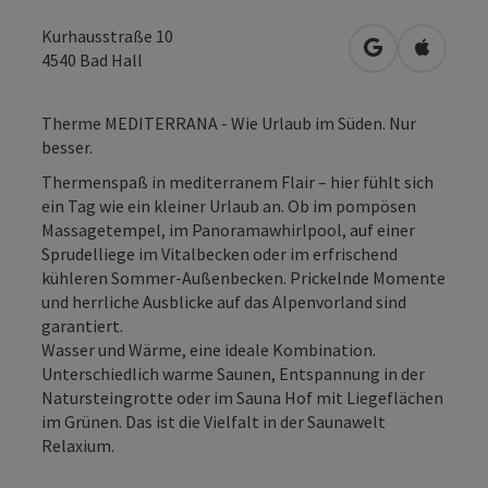
Kurhausstraße 10
in Google Map
in Apple
4540
Bad Hall
Therme MEDITERRANA - Wie Urlaub im Süden. Nur
besser.
Thermenspaß in mediterranem Flair – hier fühlt sich
ein Tag wie ein kleiner Urlaub an. Ob im pompösen
Massagetempel, im Panoramawhirlpool, auf einer
Sprudelliege im Vitalbecken oder im erfrischend
kühleren Sommer-Außenbecken. Prickelnde Momente
und herrliche Ausblicke auf das Alpenvorland sind
garantiert.
Wasser und Wärme, eine ideale Kombination.
Unterschiedlich warme Saunen, Entspannung in der
Natursteingrotte oder im Sauna Hof mit Liegeflächen
im Grünen. Das ist die Vielfalt in der Saunawelt
Relaxium.