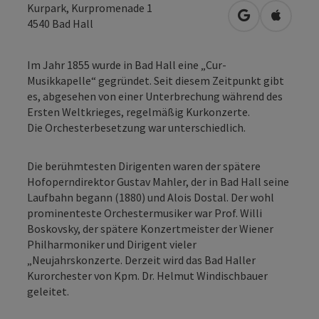
Kurpark, Kurpromenade 1
in Google Map
in Apple
4540
Bad Hall
Im Jahr 1855 wurde in Bad Hall eine „Cur-
Musikkapelle“ gegründet. Seit diesem Zeitpunkt gibt
es, abgesehen von einer Unterbrechung während des
Ersten Weltkrieges, regelmäßig Kurkonzerte.
Die Orchesterbesetzung war unterschiedlich.
Die berühmtesten Dirigenten waren der spätere
Hofoperndirektor Gustav Mahler, der in Bad Hall seine
Laufbahn begann (1880) und Alois Dostal. Der wohl
prominenteste Orchestermusiker war Prof. Willi
Boskovsky, der spätere Konzertmeister der Wiener
Philharmoniker und Dirigent vieler
„Neujahrskonzerte. Derzeit wird das Bad Haller
Kurorchester von Kpm. Dr. Helmut Windischbauer
geleitet.