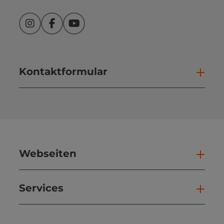
Instagram
Facebook
YouTube
Kontaktformular
Kont
Webseiten
Web
Services
Ser