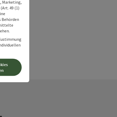
, Marketing,
Art. 49 (1)
ine
ss Behörden
ittelte
tehen.
r Zustimmung
individuellen
okies
en