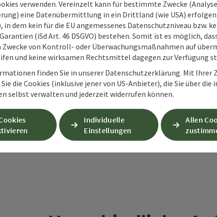
ookies verwenden. Vereinzelt kann für bestimmte Zwecke (Analyse
rung) eine Datenübermittlung in ein Drittland (wie USA) erfolgen (
O), in dem kein für die EU angemessenes Datenschutzniveau bzw. ke
PDF erstellen
Beitrag drucken
In der Nähe
Garantien (iSd Art. 46 DSGVO) bestehen. Somit ist es möglich, da
m Zwecke von Kontroll- oder Überwachungsmaßnahmen auf überm
ifen und keine wirksamen Rechtsmittel dagegen zur Verfügung s
en
rmationen finden Sie in unserer Datenschutzerklärung. Mit Ihre
Sie die Cookies (inklusive jener von US-Anbieter), die Sie über die 
en selbst verwalten und jederzeit widerrufen können.
 Cookies
Individuelle
Allen Co
tivieren
Einstellungen
zustimm