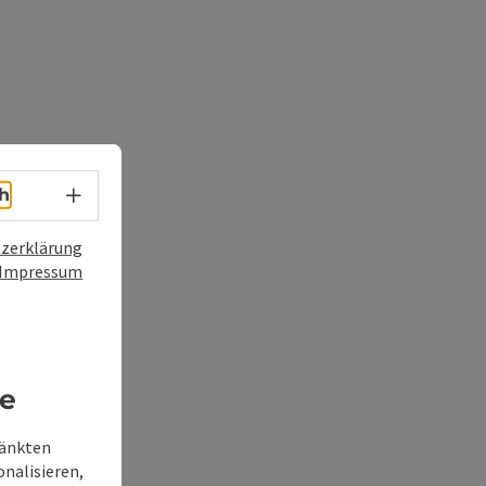
Sprachwahl - Menü öffnen
h
zerklärung
Impressum
re
ränkten
onalisieren,