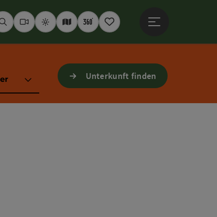
Hauptmenü öffne
Suchen
Webcams
Wetter
Interaktive Karte
360° Panoramen
Merkzettel
Unterkunft finden
er