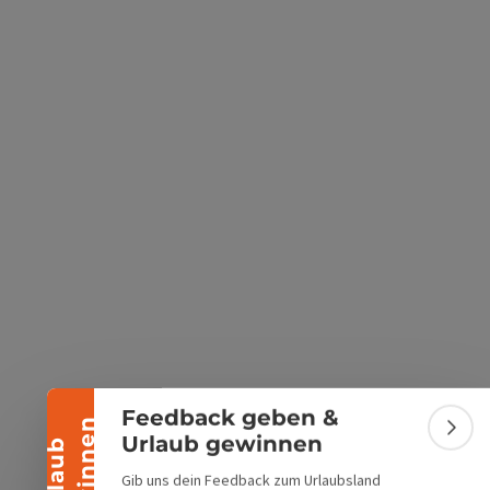
s öffnen
 Maps öffnen
Banner einklappen
Feedback geben &
n
Bann
Urlaub gewinnen
U
r
l
a
u
b
g
e
w
i
n
n
e
Gib uns dein Feedback zum Urlaubsland