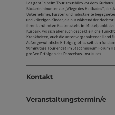
Los geht´s beim Tourismusbüro vor dem Kurhaus. D
Bäckerin hinunter zur „Wiege des Heilbades“, der 
Unternehmer, Fürsten und Industrielle begegneten 
und krätzigen Kinder, die nur während der Nachtst
ihren berühmten Gästen steht im Mittelpunkt des
Kurpark, wo sich aber auch despektierliche Tunich
Krankheiten, auch die unter vorgehaltener Hand fl
Außergewöhnliche Erfolge gibt es seit den funda
90minütige Tour endet im Stadtmuseum Forum Hal
großen Erfolgen des Paracelsus-Institutes.
Kontakt
Veranstaltungstermin/e