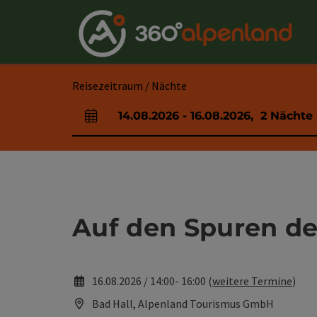
Accesskey
Accesskey
Accesskey
Accesskey
Accesskey
Accesskey
Accesskey
Accesskey
Zum Inhalt
Zur Navigation
Zum Seitenanfang
Zur Kontaktseite
Zur Suche
Zum Impressum
Zu den Hinweisen zur Bedienung der Website
Zur Startseite
[4]
[0]
[7]
[1]
[5]
[3]
[2]
[6]
Reisezeitraum / Nächte
14.08.2026
-
16.08.2026
,
2
Nächte
An- und Abreisefelder
Auf den Spuren de
16.08.2026 / 14:00- 16:00 (
weitere Termine
)
Bad Hall, Alpenland Tourismus GmbH