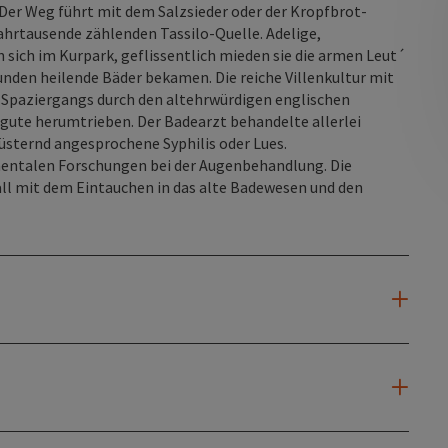
er Weg führt mit dem Salzsieder oder der Kropfbrot-
Jahrtausende zählenden Tassilo-Quelle. Adelige,
sich im Kurpark, geflissentlich mieden sie die armen Leut´
unden heilende Bäder bekamen. Die reiche Villenkultur mit
 Spaziergangs durch den altehrwürdigen englischen
tgute herumtrieben. Der Badearzt behandelte allerlei
üsternd angesprochene Syphilis oder Lues.
mentalen Forschungen bei der Augenbehandlung. Die
l mit dem Eintauchen in das alte Badewesen und den