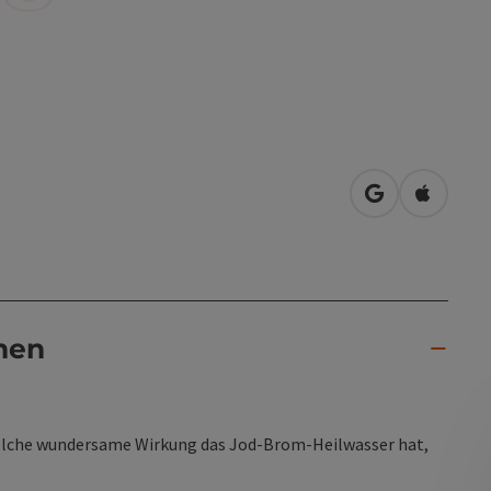
in Google Map
in Apple
nen
welche wundersame Wirkung das Jod-Brom-Heilwasser hat,