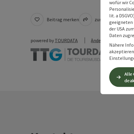
wofür wir C
Personalisie
lit. a DSGV
Beitrag merken
zum Merkzettel
geeigneten 
der USA zu
Daten zugre
powered by
TOURDATA
Änderung vorschlag
Nähere Info
akzeptieren 
Einstellung
Alle
deak