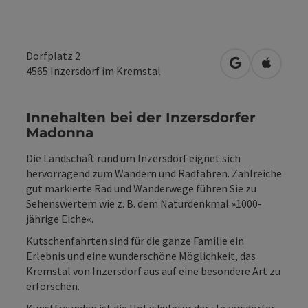
Dorfplatz 2
in Google Map
in Apple
4565
Inzersdorf im Kremstal
Innehalten bei der Inzersdorfer
Madonna
Die Landschaft rund um Inzersdorf eignet sich
hervorragend zum Wandern und Radfahren. Zahlreiche
gut markierte Rad und Wanderwege führen Sie zu
Sehenswertem wie z. B. dem Naturdenkmal »1000-
jährige Eiche«.
Kutschenfahrten sind für die ganze Familie ein
Erlebnis und eine wunderschöne Möglichkeit, das
Kremstal von Inzersdorf aus auf eine besondere Art zu
erforschen.
Kunstfreunden ist die Holzskulptur der »Inzersdorfer