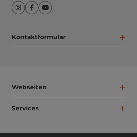
Instagram
Facebook
YouTube
Kontaktformular
Kont
Webseiten
Web
Services
Ser