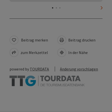
nächs
Beitrag merken
Beitrag drucken
zum Merkzettel
In der Nähe
powered by
TOURDATA
Änderung vorschlagen