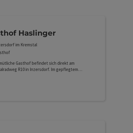
Auswahl verfeinert werden kann. Die Ergebnisse in der
thof Haslinger
zersdorf im Kremstal
sthof
ütliche Gasthof befindet sich direkt am
alradweg R10 in Inzersdorf. Im gepflegtem
ten genießen Sie eine traumhafte Aussicht auf
erere Kremstal.
Lan (kostenlos)