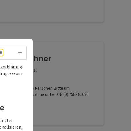
 bietet. Im ganzen Haus Kogler gibt es ein
Lan (kostenlos)
is á vis, die Straße und die Brücke überquerend
das Seminarzentrum der baum.
Sprachwahl - Menü öffnen
h
s Oberlehner
zerklärung
zersdorf im Kremstal
Impressum
rienwohnung
wohnung für max. 4 Personen Bitte um
nische Kontaktaufnahme unter +43 (0) 7582 81696
re
Lan (kostenlos)
ränkten
onalisieren,