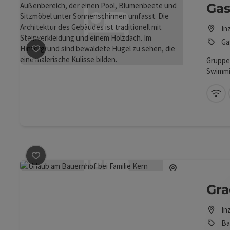
Gas
In
Ga
Beitrag merken
: Gasthof Hotel Zorn
Gruppe
Swimmi
im Zim
W-
Beitrag merken
: Gradntommerl
Gr
In
Ba