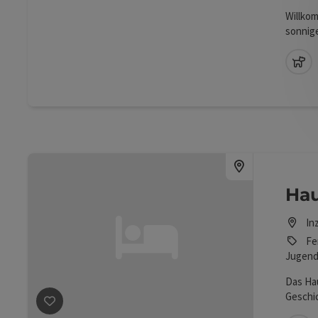
Willko
sonnige
Katzen,
Tischt
Ha
Hau
In
Fe
Jugend
Das Hau
Geschi
und ein
Beitrag merken
: Haus Kogler