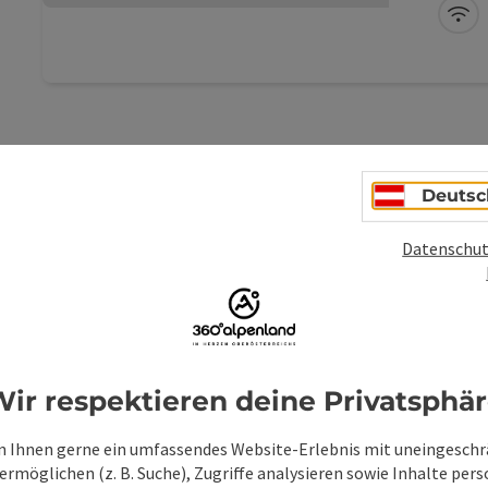
Zimmern
W-
WLAN. V
liegt 
Deutsc
Hau
Datenschut
In
Fe
Ferien
telefo
ir respektieren deine Privatsphä
W-
Beitrag merken
: Haus Oberlehner
 Ihnen gerne ein umfassendes Website-Erlebnis mit uneingesch
rmöglichen (z. B. Suche), Zugriffe analysieren sowie Inhalte pers