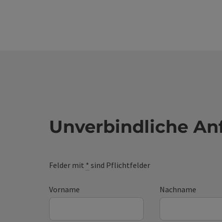
Sternen
von der
Geschi
und ein
und ein
Unverbindliche An
Felder mit
*
sind Pflichtfelder
Vorname
Nachname