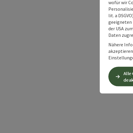
wofür wir C
Personalisie
lit. a DSGV
geeigneten 
der USA zu
Daten zugre
Nähere Info
akzeptieren 
Einstellung
Alle
deak