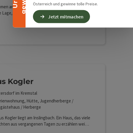
Österreich und gewinne tolle Preise.
mmen am Bauernhof Gradntommerl. Ruhige,
 Lage, 2 Ferienhäuser. Ackerbaubetrieb. Tiere:
Jetzt mitmachen
 Hund, Hühner. Grillmöglichkeit, weiters Billard,
ennis und Kettcar
ustiere erlaubt
s Kogler
zersdorf im Kremstal
rienwohnung, Hütte, Jugendherberge /
gästehaus / Herberge
s Kogler liegt am Inslingbach. Ein Haus, das viele
chten aus vergangenen Tagen zu erzählen weiß –
 Haus, das heute Platz für Gäste in drei