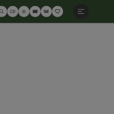
Hauptmenü öffne
Suchen
Webcams
Wetter
Interaktive Karte
360° Panoramen
Merkzettel