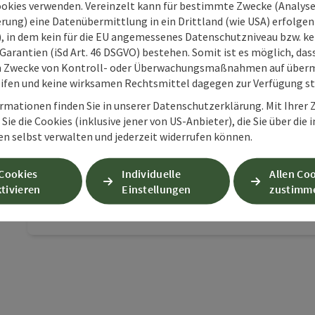
ookies verwenden. Vereinzelt kann für bestimmte Zwecke (Analyse
rung) eine Datenübermittlung in ein Drittland (wie USA) erfolgen (
O), in dem kein für die EU angemessenes Datenschutzniveau bzw. ke
Garantien (iSd Art. 46 DSGVO) bestehen. Somit ist es möglich, da
m Zwecke von Kontroll- oder Überwachungsmaßnahmen auf überm
Se
ifen und keine wirksamen Rechtsmittel dagegen zur Verfügung s
In
rmationen finden Sie in unserer Datenschutzerklärung. Mit Ihre
Fe
Sie die Cookies (inklusive jener von US-Anbieter), die Sie über die 
en selbst verwalten und jederzeit widerrufen können.
Ob auf 
der ba
 Cookies
Individuelle
Allen Co
herzli
tivieren
Einstellungen
zustimm
einfach
W-
Beitrag merken
: Seminarzentrum der baum
Alltag.
perfek
mit ei
ausgest
außerde
sogar e
Apartme
Übernac