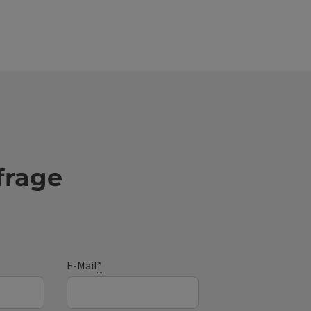
himmel freuen. Über den Bach, gleich vis á vis
 baum, liegt das Haus Kogler. Ein Haus, das viele
chten aus vergangenen Tagen zu erzählen weiß –
 Haus, das heute Platz für ein, zwei, drei Gäste
e ganze Gruppe von bis zu 8 Personen bietet.
frage
E-Mail
*