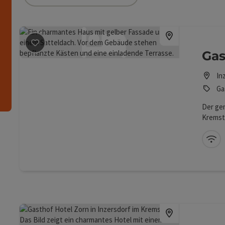
die Liste stehen Filter zur Verfügung mit denen die 
n
Beitrag merken
: Gasthof Haslinger
Gas
In
Ga
Der gem
Kremst
Gastgar
das Ob
W-