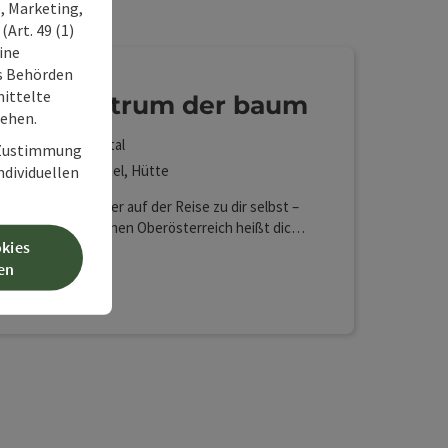
, Marketing,
Art. 49 (1)
ine
ss Behörden
ittelte
minarzentrum der baum
tehen.
zersdorf im Kremstal
r Zustimmung
rienwohnung, Hotel, Hütte
individuellen
der Durchreise oder auf der Reise zu dir selbst –
um im wunderschönen Oberösterreich heißt dich
okies
ch willkommen! Denn, du kommst hierher, um
en
 einmal ganz weit weg zu sein - vom Lärm, vom
Lan (kostenlos)
Haustiere erlaubt
Sauna
 Ob allein, oder mit Begleitung – der baum hat den
ten Rückzugsort. Die Tinyhouses & Zimmer sind
nem gemütlichen Bett sowie Bad & WC
attet, in all den Apartments findest du
m eine Küche inkl. Wohnbereich. In 3 davon
inen offenen Kamin. Eines der Highlights ist das
nt Healing Dome. Hier kannst du dich auf eine
htung unter einer Kuppel mit Blick in den