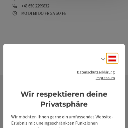
Telefon
+43 650 2299832
Öffnungszeiten
Montag geöffnet
Dienstag geöffnet
Mittwoch geöffnet
Donnerstag geöffnet
Freitag geöffnet
Samstag geöffnet
Sonntag geöffnet
Feiertag geöffnet
MO
DI
MI
DO
FR
SA
SO
FE
Deuts
Sprach
Datenschutzerklärung
Impressum
Wir respektieren deine
Kontakt
Privatsphäre
Wir möchten Ihnen gerne ein umfassendes Website-
Alpenland Tourismus GmbH
Erlebnis mit uneingeschränkten Funktionen