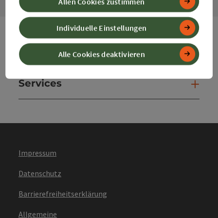
Allen Cookies zustimmen
Individuelle Einstellungen
Webseiten
Web
Alle Cookies deaktivieren
Services
Ser
Impressum
Datenschutz
Barrierefreiheitserklärung
Allgemeine