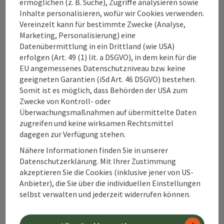
ermöglichen (z. B. Suche), Zugriffe analysieren sowie
Bahnhofstraße 2
Inhalte personalisieren, wofür wir Cookies verwenden.
4580 Windischgarsten
Vereinzelt kann für bestimmte Zwecke (Analyse,
Marketing, Personalisierung) eine
Datenübermittlung in ein Drittland (wie USA)
+43 50 360 360 360
erfolgen (Art. 49 (1) lit. a DSGVO), in dem kein für die
EU angemessenes Datenschutzniveau bzw. keine
geeigneten Garantien (iSd Art. 46 DSGVO) bestehen.
info@360alpenland.com
Somit ist es möglich, dass Behörden der USA zum
Zwecke von Kontroll- oder
Überwachungsmaßnahmen auf übermittelte Daten
zugreifen und keine wirksamen Rechtsmittel
dagegen zur Verfügung stehen.
Nähere Informationen finden Sie in unserer
Instagram
Facebook
YouTube
Datenschutzerklärung. Mit Ihrer Zustimmung
akzeptieren Sie die Cookies (inklusive jener von US-
Anbieter), die Sie über die individuellen Einstellungen
Kontaktformular
selbst verwalten und jederzeit widerrufen können.
Kont