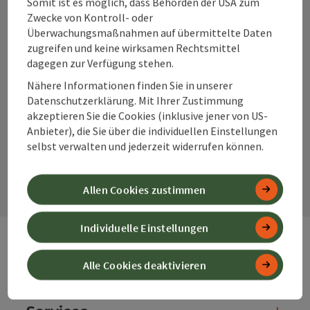
Somit ist es möglich, dass Behörden der USA zum
Zwecke von Kontroll- oder
Überwachungsmaßnahmen auf übermittelte Daten
zugreifen und keine wirksamen Rechtsmittel
dagegen zur Verfügung stehen.
Nähere Informationen finden Sie in unserer
Instagram
Facebook
YouTube
Datenschutzerklärung. Mit Ihrer Zustimmung
akzeptieren Sie die Cookies (inklusive jener von US-
Anbieter), die Sie über die individuellen Einstellungen
selbst verwalten und jederzeit widerrufen können.
Kontaktformular
Kont
Allen Cookies zustimmen
Individuelle Einstellungen
Webseiten
Web
Alle Cookies deaktivieren