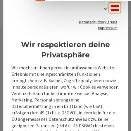
für konzentriertes Arbeiten mit ausreichend Freiraum und
Deuts
Sprach
umhüllt trotz seiner Größe mit wohliger Geborgenheit.
Anfrage Healing Dome Der Healing Dome eignet sich
Datenschutzerklärung
aufgrund seiner Größe mit etwa 12 m² ideal für
Impressum
Einzelsessions. Der Healing Dome ist wie sein großer Bruder
ein architektonisches und energetisches Herzstück in der
Wir respektieren deine
baum. Schon beim Aufbau und Verlegen der Leitungen
Kontakt
wurde darauf geachtet, dass sich hier positive, nährende
Privatsphäre
Energie ungestört entfalten kann. Ausgewählte Hölzer
machen den etwa 12 m² großen kuppelförmigen Hauptraum
Wir möchten Ihnen gerne ein umfassendes Website-
zu einer heilenden Oase. Darum bieten wir den Dom sowohl
als Apartment als auch als Seminarraum an.
Alpenland Tourismus GmbH
Erlebnis mit uneingeschränkten Funktionen
ermöglichen (z. B. Suche), Zugriffe analysieren sowie
Inhalte personalisieren, wofür wir Cookies verwenden.
Bahnhofstraße 2
Vereinzelt kann für bestimmte Zwecke (Analyse,
4580 Windischgarsten
Marketing, Personalisierung) eine
Datenübermittlung in ein Drittland (wie USA)
+43 50 360 360 360
erfolgen (Art. 49 (1) lit. a DSGVO), in dem kein für die
EU angemessenes Datenschutzniveau bzw. keine
geeigneten Garantien (iSd Art. 46 DSGVO) bestehen.
info@360alpenland.com