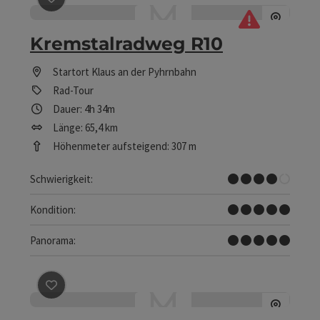
Beitrag merken
: Kremstalradweg R10
Kremstalradweg R10
Startort
Klaus an der Pyhrnbahn
Rad-Tour
Dauer: 4h 34m
Länge: 65,4 km
Höhenmeter aufsteigend: 307 m
Schwer
Schwierigkeit:
Sehr schwer
Kondition:
Traumtour
Panorama:
Beitrag merken
: Kremstalweg-Wanderweg