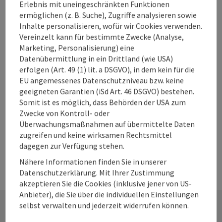
Länge: 8,3 km
Erlebnis mit uneingeschränkten Funktionen
Höhenmeter aufsteigend: 115 m
ermöglichen (z. B. Suche), Zugriffe analysieren sowie
Inhalte personalisieren, wofür wir Cookies verwenden.
Vereinzelt kann für bestimmte Zwecke (Analyse,
Leicht
Schwierigkeit:
Marketing, Personalisierung) eine
Leicht
Datenübermittlung in ein Drittland (wie USA)
Kondition:
erfolgen (Art. 49 (1) lit. a DSGVO), in dem kein für die
Einige Ausblicke
Panorama:
EU angemessenes Datenschutzniveau bzw. keine
geeigneten Garantien (iSd Art. 46 DSGVO) bestehen.
Somit ist es möglich, dass Behörden der USA zum
Zwecke von Kontroll- oder
Überwachungsmaßnahmen auf übermittelte Daten
zugreifen und keine wirksamen Rechtsmittel
dagegen zur Verfügung stehen.
Nähere Informationen finden Sie in unserer
Datenschutzerklärung. Mit Ihrer Zustimmung
akzeptieren Sie die Cookies (inklusive jener von US-
Anbieter), die Sie über die individuellen Einstellungen
selbst verwalten und jederzeit widerrufen können.