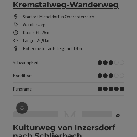
Kremstalweg-Wanderweg
Startort
Micheldorf in Oberösterreich
Wanderweg
Dauer: 6h 26m
Länge: 25,9 km
Höhenmeter aufsteigend: 14 m
Mittel
Schwierigkeit:
Mittel
Kondition:
Traumtour
Panorama:
Beitrag merken
: Kulturweg von Inzersdorf nach Schlie
Kulturweg von Inzersdorf
nach Schlierbach