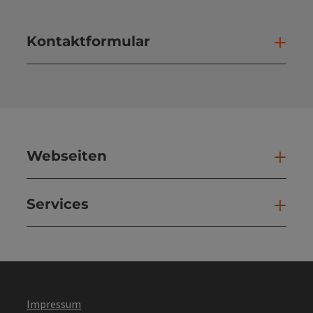
Kontaktformular
Kont
Webseiten
Web
Services
Ser
Impressum