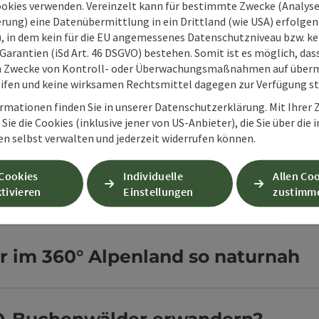
Weltnaturerbe im Nationalpark Kalkalpen
ookies verwenden. Vereinzelt kann für bestimmte Zwecke (Analyse
rung) eine Datenübermittlung in ein Drittland (wie USA) erfolgen (
O), in dem kein für die EU angemessenes Datenschutzniveau bzw. ke
Garantien (iSd Art. 46 DSGVO) bestehen. Somit ist es möglich, da
O-Weltnaturerbe?
m Zwecke von Kontroll- oder Überwachungsmaßnahmen auf überm
ifen und keine wirksamen Rechtsmittel dagegen zur Verfügung s
rmationen finden Sie in unserer Datenschutzerklärung. Mit Ihre
Sie die Cookies (inklusive jener von US-Anbieter), die Sie über die 
Buchenwälder UNESCO-Weltnaturer
en selbst verwalten und jederzeit widerrufen können.
 Cookies
Individuelle
Allen Co
enwälder im Nationalpark Kalkalp
tivieren
Einstellungen
zustimm
 im 360° Alpenland so naturnah