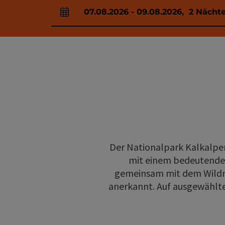
07.08.2026
-
09.08.2026
,
2
Nächt
An- und Abreisefelder
Der Nationalpark Kalkalpe
mit einem bedeutenden
gemeinsam mit dem Wildni
anerkannt. Auf ausgewählte