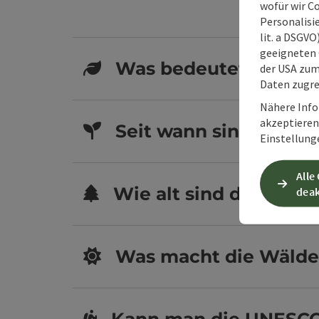
wofür wir C
Personalisie
lit. a DSGV
geeigneten 
Was bedeutet UNESC
der USA zu
Daten zugre
Nähere Info
akzeptieren 
Seit wann sind die 
Einstellung
Alle
Wie alt sind die Buch
deak
Was macht die Wälder