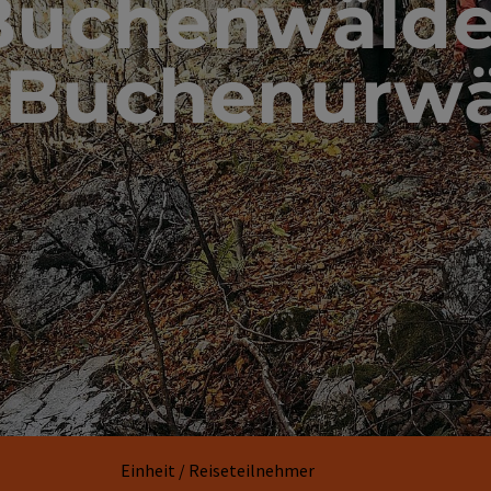
Buchenwälde
 Buchenurwä
Einheit / Reiseteilnehmer