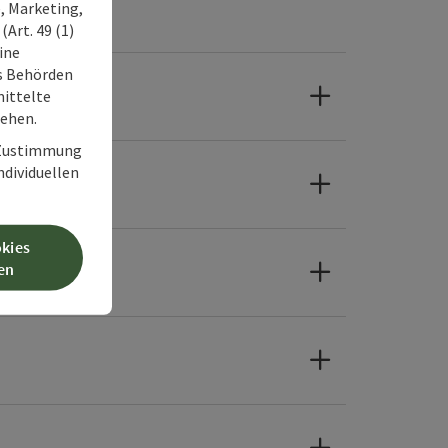
, Marketing,
Art. 49 (1)
ine
ss Behörden
ittelte
tehen.
r Zustimmung
individuellen
be?
okies
en?
en