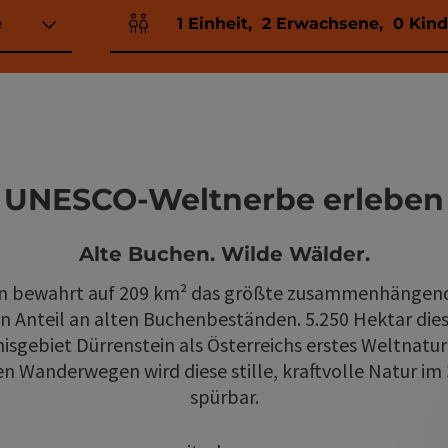
e
1
Einheit
,
2
Erwachsene
,
0
Kind
Einheitenanzahl und Personenfelder
UNESCO-Weltnerbe erleben
Alte Buchen. Wilde Wälder.
n bewahrt auf 209 km² das größte zusammenhängend
 Anteil an alten Buchenbeständen. 5.250 Hektar die
sgebiet Dürrenstein als Österreichs erstes Weltnatu
n Wanderwegen wird diese stille, kraftvolle Natur im
spürbar.