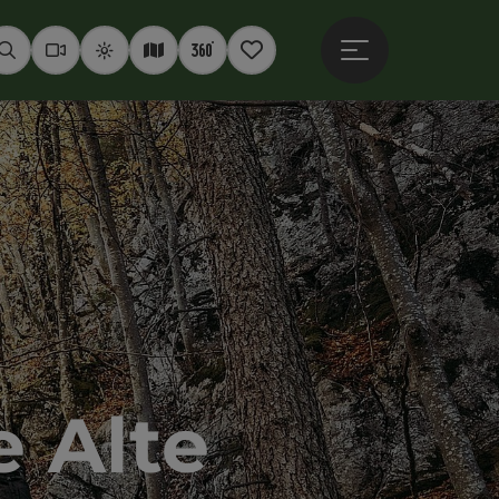
Hauptmenü öffne
Suchen
Webcams
Wetter
Interaktive Karte
360° Panoramen
Merkzettel
 Alte