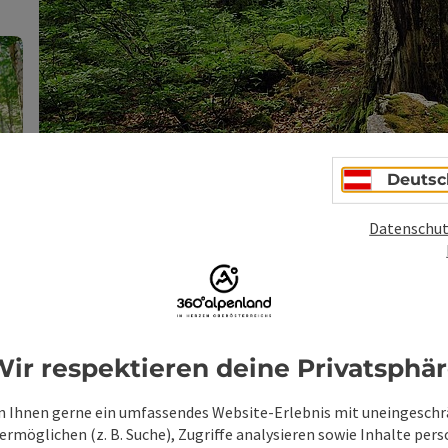
Deutsc
Datenschut
Copyright öffnen
ir respektieren deine Privatsphä
mationen zu UNESCO-Buchen
 Ihnen gerne ein umfassendes Website-Erlebnis mit uneingesch
rmöglichen (z. B. Suche), Zugriffe analysieren sowie Inhalte pers