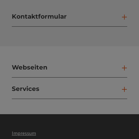
Kontaktformular
Kont
Webseiten
Web
Services
Ser
Impressum