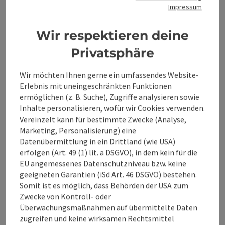
Impressum
ASFINAG
Mautplaner &
Wir respektieren deine
Routenplanung
Privatsphäre
Wir möchten Ihnen gerne ein umfassendes Website-
Winterreifenpflic
Erlebnis mit uneingeschränkten Funktionen
ermöglichen (z. B. Suche), Zugriffe analysieren sowie
ht
Inhalte personalisieren, wofür wir Cookies verwenden.
Vereinzelt kann für bestimmte Zwecke (Analyse,
Marketing, Personalisierung) eine
Datenübermittlung in ein Drittland (wie USA)
Aktuelle
erfolgen (Art. 49 (1) lit. a DSGVO), in dem kein für die
Verkehrsinfos
EU angemessenes Datenschutzniveau bzw. keine
geeigneten Garantien (iSd Art. 46 DSGVO) bestehen.
Somit ist es möglich, dass Behörden der USA zum
Zwecke von Kontroll- oder
Routenplaner mit
Überwachungsmaßnahmen auf übermittelte Daten
E-Ladestationen
zugreifen und keine wirksamen Rechtsmittel