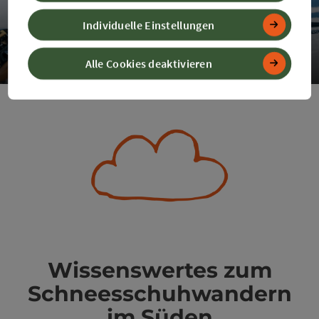
Individuelle Einstellungen
Schneeschuhverleih
Alle Cookies deaktivieren
Co
Wissenswertes zum
Schneesschuhwandern
im Süden