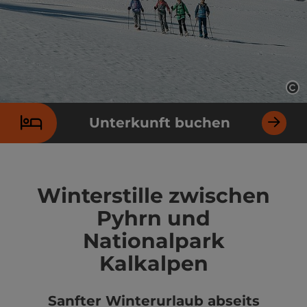
Co
Unterkunft buchen
Winterstille zwischen
Pyhrn und
Nationalpark
Kalkalpen
Sanfter Winterurlaub abseits