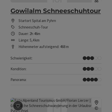
Copyrig
Gowilalm Schneeschuhtour
Startort
Spital am Pyhrn
Schneeschuh-Tour
Dauer: 2h 46m
Länge: 5,4 km
Höhenmeter aufsteigend: 468 m
Mittel
Schwierigkeit:
Mittel
Kondition:
Tolles Panorama
Panorama:
Beitrag merken
: Großgrubrunde Schneeschuhtour
©