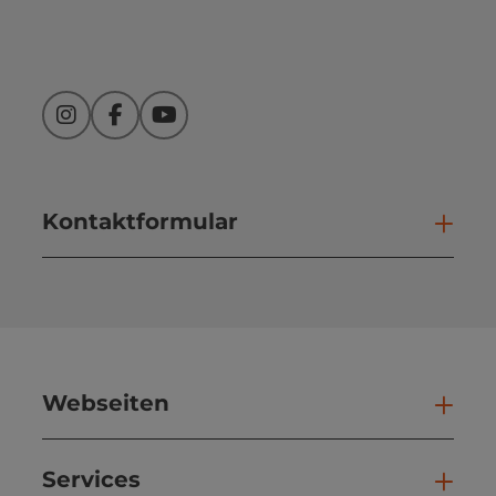
Instagram
Facebook
YouTube
Kontaktformular
Kont
Webseiten
Web
Services
Ser