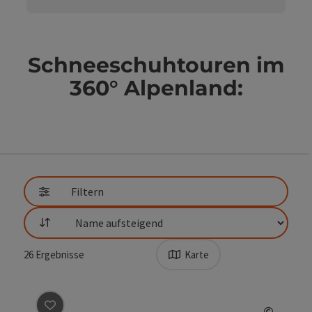
Schneeschuhtouren im
360° Alpenland:
direkt zu den Ergebnissen springen
Filtern
Sortierung
26
Ergebnisse
Karte
Beitrag merken
: Almenweg Schneeschuhtour
©