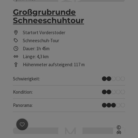
Copyrig
Großgrubrunde
Schneeschuhtour
Startort
Vorderstoder
Schneeschuh-Tour
Dauer: 1h 45m
Länge: 4,3 km
Höhenmeter aufsteigend: 117 m
Leicht
Schwierigkeit:
Leicht
Kondition:
Einige Ausblicke
Panorama:
Beitrag merken
: Heiligenstein über Pfarralm Schnee
©
Copyrig