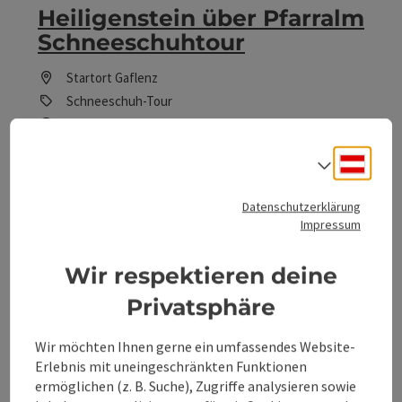
Heiligenstein über Pfarralm
Schneeschuhtour
Startort
Gaflenz
Schneeschuh-Tour
Dauer: 1h 30m
Länge: 3,4 km
Deuts
Sprach
Höhenmeter aufsteigend: 293 m
Datenschutzerklärung
Leicht
Schwierigkeit:
Impressum
Leicht
Kondition:
Wir respektieren deine
Traumtour
Panorama:
Privatsphäre
Wir möchten Ihnen gerne ein umfassendes Website-
Erlebnis mit uneingeschränkten Funktionen
Seite zurück
Seite 
1
…
6
ermöglichen (z. B. Suche), Zugriffe analysieren sowie