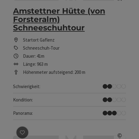
Copyrig
Amstettner Hütte (von
Forsteralm)
Schneeschuhtour
Startort
Gaflenz
Schneeschuh-Tour
Dauer: 41m
Länge: 963 m
Höhenmeter aufsteigend: 200 m
Leicht
Schwierigkeit:
Leicht
Kondition:
Einige Ausblicke
Panorama:
Beitrag merken
: Gowilalm Schneeschuhtour
©