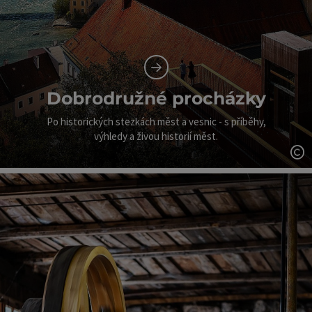
Dobrodružné procházky
Po historických stezkách měst a vesnic - s příběhy,
výhledy a živou historií měst.
ot