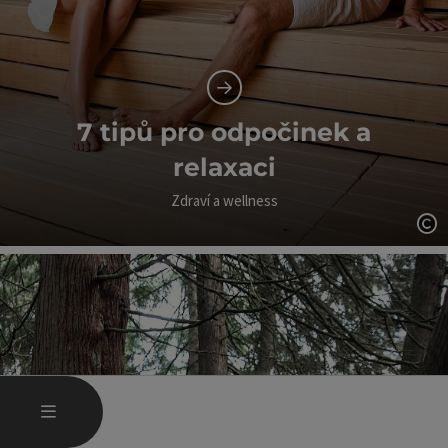
7 tipů pro odpočinek a
relaxaci
Zdraví a wellness
ot
OTEVŘÍT HLAVNÍ MENU
MENU