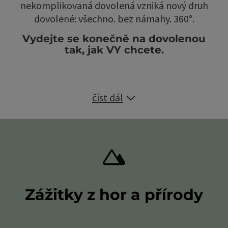
nekomplikovaná dovolená vzniká nový druh
dovolené: všechno. bez námahy. 360°.
Vydejte se konečně na dovolenou
tak, jak VY chcete.
číst dál
Zážitky z hor a přírody