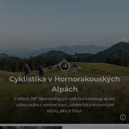
Cyklistika v Hornorakouských
Alpách
V oblasti 360° Alpenland se při cyklistice kombinují alpské
výšiny na jihu s mírnými kopci, údolími řek a historickými
městy, jako je Steyr.
ot