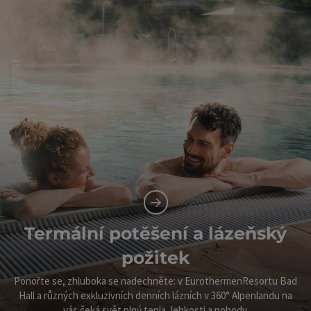
Termální potěšení a lázeňský
požitek
Ponořte se, zhluboka se nadechněte: v EurothermenResortu Bad
Hall a různých exkluzivních denních lázních v 360° Alpenlandu na
vás čeká svět plný tepla, lehkosti a pohody.