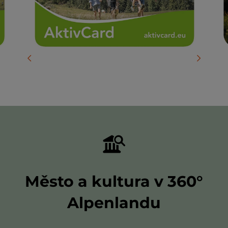
vorheriges Element
nächste
Město a kultura v 360°
Alpenlandu