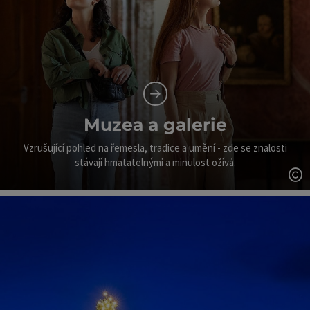
Muzea a galerie
Vzrušující pohled na řemesla, tradice a umění - zde se znalosti
stávají hmatatelnými a minulost ožívá.
ot