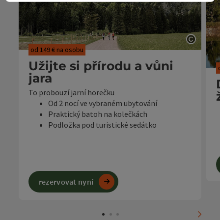
otevřít
od 149 € na osobu
Užijte si přírodu a vůni
jara
To probouzí jarní horečku
Od 2 nocí ve vybraném ubytování
Praktický batoh na kolečkách
Podložka pod turistické sedátko
Regionální poukázky v hodnotě 30,- €
Období cesty: 11.04. - 21.06.2026
O
rezervovat nyní
nächs