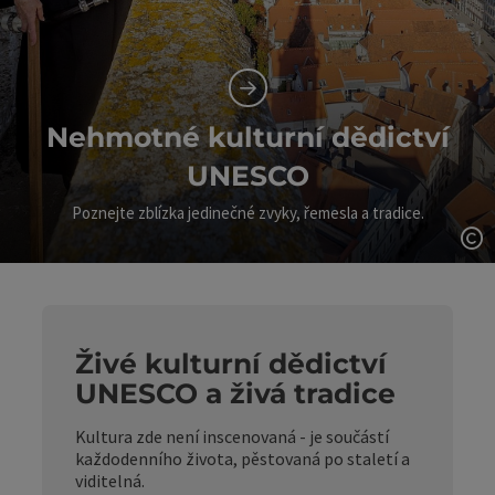
Nehmotné kulturní dědictví
UNESCO
Poznejte zblízka jedinečné zvyky, řemesla a tradice.
ot
Živé kulturní dědictví
UNESCO a živá tradice
Kultura zde není inscenovaná - je součástí
každodenního života, pěstovaná po staletí a
viditelná.