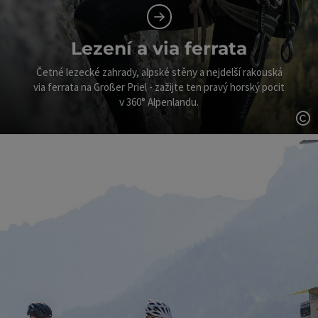
Lezení a via ferrata
Četné lezecké zahrady, alpské stěny a nejdelší rakouská
via ferrata na Großer Priel - zažijte ten pravý horský pocit
v 360° Alpenlandu.
ot