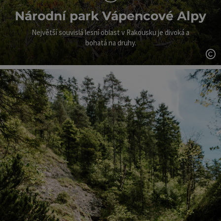
Národní park Vápencové Alpy
Největší souvislá lesní oblast v Rakousku je divoká a
bohatá na druhy.
ot