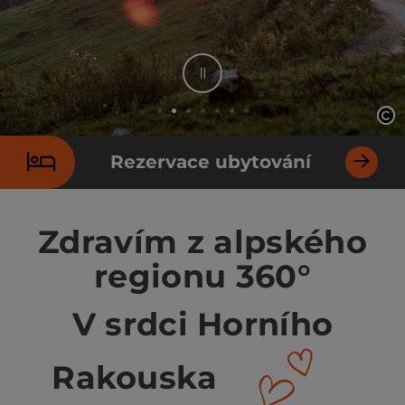
Stop
ot
ot
Element 2 od 7
Rezervace ubytování
Zdravím z alpského
regionu 360°
V srdci Horního
Rakouska