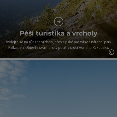
Pěší turistika a vrcholy
Vydejte se na túru na vrcholy, přes alpské pastviny a národní park
Kalkalpen. Objevte svůj horský pocit v srdci Horního Rakouska.
ot