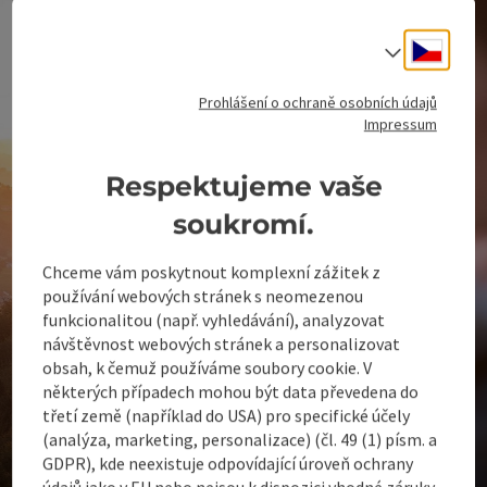
Cesky
Volba j
Prohlášení o ochraně osobních údajů
Impressum
Respektujeme vaše
soukromí.
Chceme vám poskytnout komplexní zážitek z
používání webových stránek s neomezenou
funkcionalitou (např. vyhledávání), analyzovat
návštěvnost webových stránek a personalizovat
obsah, k čemuž používáme soubory cookie. V
některých případech mohou být data převedena do
třetí země (například do USA) pro specifické účely
(analýza, marketing, personalizace) (čl. 49 (1) písm. a
GDPR), kde neexistuje odpovídající úroveň ochrany
Naše návrhy pro vás
údajů jako v EU nebo nejsou k dispozici vhodné záruky