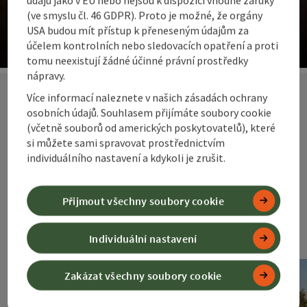
(ve smyslu čl. 46 GDPR). Proto je možné, že orgány
Nejlepší nápady pro vrcholné okamžiky a daleké výhledy.
USA budou mít přístup k přeneseným údajům za
Alpské pastviny a louky.
účelem kontrolních nebo sledovacích opatření a proti
tomu neexistují žádné účinné právní prostředky
ot
nápravy.
Více informací naleznete v našich zásadách ochrany
osobních údajů. Souhlasem přijímáte soubory cookie
Naše speciální
(včetně souborů od amerických poskytovatelů), které
si můžete sami spravovat prostřednictvím
nabídky za
individuálního nastavení a kdykoli je zrušit.
nejlepší ceny
Přijmout všechny soubory cookie
Individuální nastavení
Zakázat všechny soubory cookie