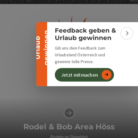
Banner einklappen
Co
1,2 km Rodelspaß
Naturrodelbahn Zottensberg
300 Meter schlittenfahren in Edelbach
Feedback geben &
n
Bann
Urlaub gewinnen
U
r
l
a
u
b
g
e
w
i
n
n
e
Gib uns dein Feedback zum
Urlaubsland Österreich und
gewinne tolle Preise.
Jetzt mitmachen
Rodel & Bob Area Höss
Rodeln im Skigebiet