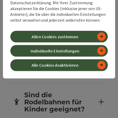
Datenschutzerklärung. Mit Ihrer Zustimmung
akzeptieren Sie die Cookies (inklusive jener von US-
Kann man
Anbieter), die Sie über die individuellen Einstellungen
Schlitten oder
selbst verwalten und jederzeit widerrufen können.
Rodeln vor Ort
ausleihen?
Allen Cookies zustimmen
Individuelle Einstellungen
Gibt es die
Möglichkeit zum
Alle Cookies deaktivieren
Nachtrodeln?
Sind die
Rodelbahnen für
Kinder geeignet?