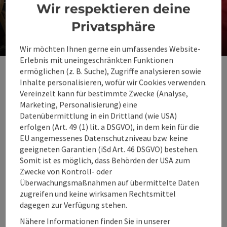
Wir respektieren deine
Rodeltaxi
Privatsphäre
bequem hinauf zum Ausgangspunkt
Wir möchten Ihnen gerne ein umfassendes Website-
Co
Erlebnis mit uneingeschränkten Funktionen
ermöglichen (z. B. Suche), Zugriffe analysieren sowie
Wissenswertes zum
Inhalte personalisieren, wofür wir Cookies verwenden.
Rodeln im 360°
Vereinzelt kann für bestimmte Zwecke (Analyse,
Marketing, Personalisierung) eine
Alpenland:
Datenübermittlung in ein Drittland (wie USA)
erfolgen (Art. 49 (1) lit. a DSGVO), in dem kein für die
EU angemessenes Datenschutzniveau bzw. keine
geeigneten Garantien (iSd Art. 46 DSGVO) bestehen.
Somit ist es möglich, dass Behörden der USA zum
Welche
Zwecke von Kontroll- oder
Rodelbahnen gibt
Überwachungsmaßnahmen auf übermittelte Daten
es im 360°
zugreifen und keine wirksamen Rechtsmittel
dagegen zur Verfügung stehen.
Alpenland?
Nähere Informationen finden Sie in unserer