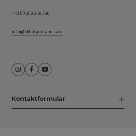
+43 50 360 360 360
info@360alpenland.com
Instagram
Facebook
YouTube
Kontaktformular
Kont