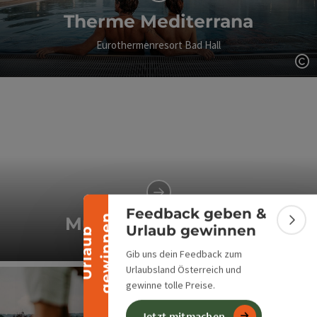
Therme Mediterrana
Eurothermenresort Bad Hall
Co
Banner einklappen
Feedback geben &
n
Museum Forum Hall
Bann
Urlaub gewinnen
U
r
l
a
u
b
g
e
w
i
n
n
e
Gib uns dein Feedback zum
Co
Urlaubsland Österreich und
gewinne tolle Preise.
Jetzt mitmachen