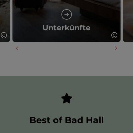
Unterkünfte
Copyright öffnen
Copyrig
vorheriges Element
nächste
Best of Bad Hall