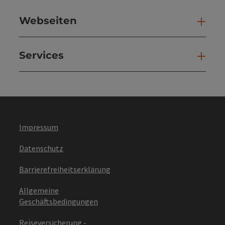
Webseiten
Web
Services
Ser
Impressum
Datenschutz
Barrierefreiheitserklärung
Allgemeine
Geschäftsbedingungen
Reiseversicherung -