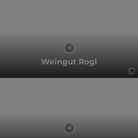
Weingut Rogl
Co