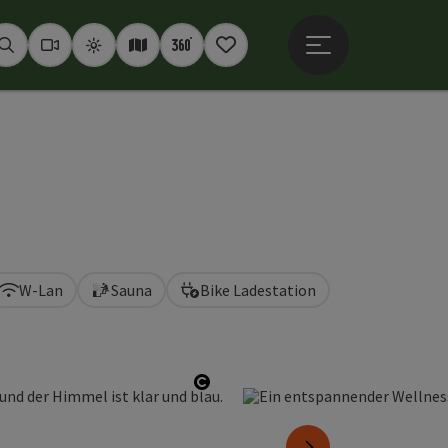
Hauptmenü öffne
Suchen
Webcams
Wetter
Interaktive Karte
360° Panoramen
Merkzettel
W-Lan
Sauna
Bike Ladestation
Copyright öffnen
nächstes Element