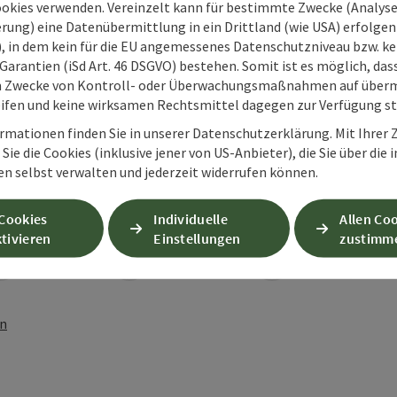
ookies verwenden. Vereinzelt kann für bestimmte Zwecke (Analyse
rung) eine Datenübermittlung in ein Drittland (wie USA) erfolgen (
O), in dem kein für die EU angemessenes Datenschutzniveau bzw. ke
Garantien (iSd Art. 46 DSGVO) bestehen. Somit ist es möglich, da
m Zwecke von Kontroll- oder Überwachungsmaßnahmen auf überm
ifen und keine wirksamen Rechtsmittel dagegen zur Verfügung s
rmationen finden Sie in unserer Datenschutzerklärung. Mit Ihre
Sie die Cookies (inklusive jener von US-Anbieter), die Sie über die 
en selbst verwalten und jederzeit widerrufen können.
 Cookies
Individuelle
Allen Co
tivieren
Einstellungen
zustimm
PDF erstellen
Beitrag drucken
In der Nähe
en