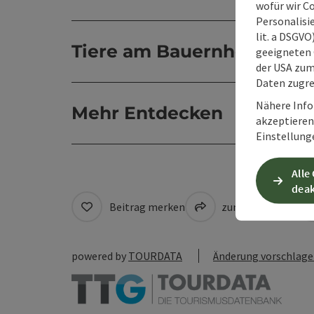
wofür wir C
Personalisie
lit. a DSGV
Tiere am Bauernhof
geeigneten 
der USA zu
Daten zugre
Nähere Info
Mehr Entdecken
akzeptieren 
Einstellung
Alle
deak
Beitrag merken
zum Merkzettel
powered by
TOURDATA
Änderung vorschlag