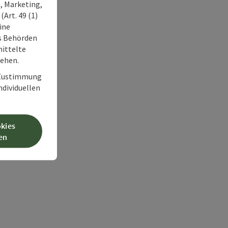
, Marketing,
Art. 49 (1)
ine
ss Behörden
ittelte
tehen.
r Zustimmung
individuellen
okies
en