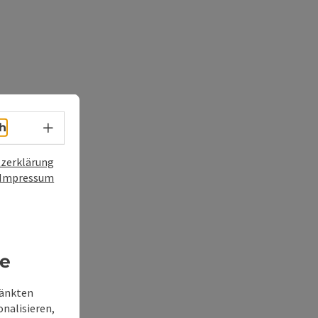
Sprachwahl - Menü öffnen
h
zerklärung
Impressum
re
ränkten
onalisieren,