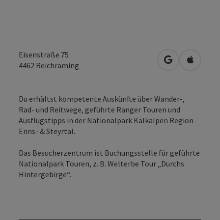
Eisenstraße 75
in Google Map
in Apple
4462
Reichraming
Du erhältst kompetente Auskünfte über Wander-,
Rad- und Reitwege, geführte Ranger Touren und
Ausflugstipps in der Nationalpark Kalkalpen Region
Enns- & Steyrtal.
Das Besucherzentrum ist Buchungsstelle für geführte
Nationalpark Touren, z. B. Welterbe Tour „Durchs
Hintergebirge“.