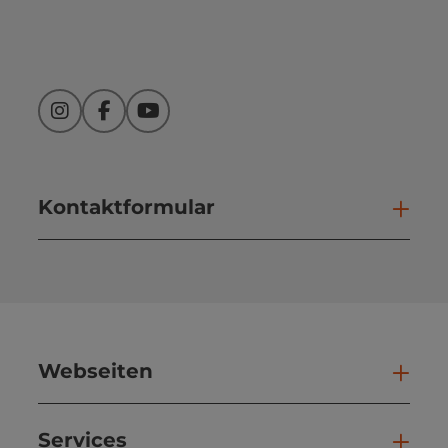
Instagram
Facebook
YouTube
Kontaktformular
Kont
Webseiten
Web
Services
Ser