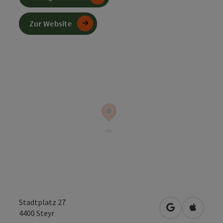
Zur Website
Stadtplatz 27
in Google Map
in Apple
4400
Steyr