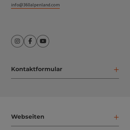
info@360alpenland.com
Instagram
Facebook
YouTube
Kontaktformular
Kont
Webseiten
Web