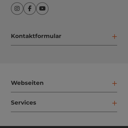
Instagram
Facebook
YouTube
Kontaktformular
Kont
Webseiten
Web
Services
Ser