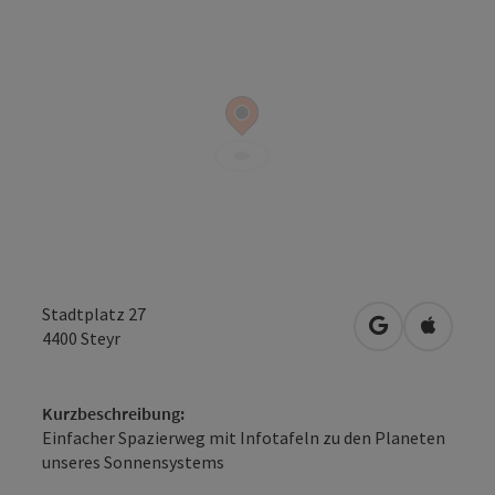
Stadtplatz 27
in Google Map
in Apple
4400
Steyr
Kurzbeschreibung:
Einfacher Spazierweg mit Infotafeln zu den Planeten
unseres Sonnensystems