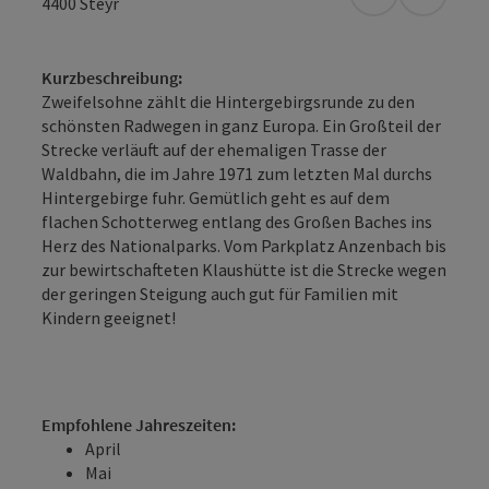
in Google Map
in Apple
4400
Steyr
Kurzbeschreibung:
Zweifelsohne zählt die Hintergebirgsrunde zu den
schönsten Radwegen in ganz Europa. Ein Großteil der
Strecke verläuft auf der ehemaligen Trasse der
Waldbahn, die im Jahre 1971 zum letzten Mal durchs
Hintergebirge fuhr. Gemütlich geht es auf dem
flachen Schotterweg entlang des Großen Baches ins
Herz des Nationalparks. Vom Parkplatz Anzenbach bis
zur bewirtschafteten Klaushütte ist die Strecke wegen
der geringen Steigung auch gut für Familien mit
Kindern geeignet!
Empfohlene Jahreszeiten:
April
Mai