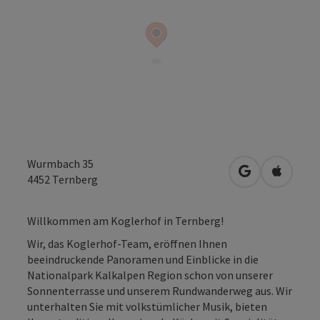
Wurmbach 35
in Google Map
in Apple
4452
Ternberg
Willkommen am Koglerhof in Ternberg!
Wir, das Koglerhof-Team, eröffnen Ihnen
beeindruckende Panoramen und Einblicke in die
Nationalpark Kalkalpen Region schon von unserer
Sonnenterrasse und unserem Rundwanderweg aus. Wir
unterhalten Sie mit volkstümlicher Musik, bieten