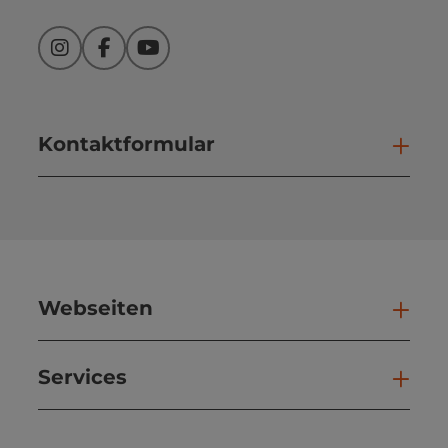
Instagram
Facebook
YouTube
Kontaktformular
Kont
Webseiten
Web
Services
Ser