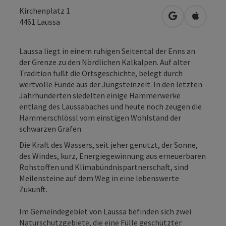
Kirchenplatz 1
in Google Map
in Apple
4461
Laussa
Laussa liegt in einem ruhigen Seitental der Enns an
der Grenze zu den Nördlichen Kalkalpen. Auf alter
Tradition fußt die Ortsgeschichte, belegt durch
wertvolle Funde aus der Jungsteinzeit. In den letzten
Jahrhunderten siedelten einige Hammerwerke
entlang des Laussabaches und heute noch zeugen die
Hammerschlössl vom einstigen Wohlstand der
schwarzen Grafen
Die Kraft des Wassers, seit jeher genutzt, der Sonne,
des Windes, kurz, Energiegewinnung aus erneuerbaren
Rohstoffen und Klimabündnispartnerschaft, sind
Meilensteine auf dem Weg in eine lebenswerte
Zukunft.
Im Gemeindegebiet von Laussa befinden sich zwei
Naturschutzgebiete, die eine Fülle geschützter