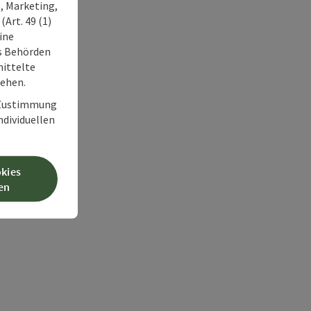
, Marketing,
Art. 49 (1)
ine
ss Behörden
ittelte
tehen.
r Zustimmung
individuellen
okies
en