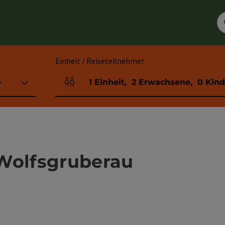
Einheit / Reiseteilnehmer
e
1
Einheit
,
2
Erwachsene
,
0
Kind
Einheitenanzahl und Personenfelder
olfsgruberau