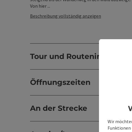
Von hier ...
Beschreibung vollständig anzeigen
Tour und Routeninformat
Öffnungszeiten
An der Strecke
W
Wir möchten
Funktionen e