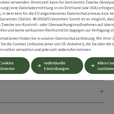
ookies verwenden. Vereinzelt kann für bestimmte Zwecke (Analyse
rung) eine Datenübermittlung in ein Drittland (wie USA) erfolgen (
O), in dem kein für die EU angemessenes Datenschutzniveau bzw. ke
Garantien (iSd Art. 46 DSGVO) bestehen. Somit ist es möglich, da
m Zwecke von Kontroll- oder Überwachungsmaßnahmen auf überm
ifen und keine wirksamen Rechtsmittel dagegen zur Verfügung s
rmationen finden Sie in unserer Datenschutzerklärung. Mit Ihre
Sie die Cookies (inklusive jener von US-Anbieter), die Sie über die 
en selbst verwalten und jederzeit widerrufen können.
 Cookies
Individuelle
Allen Co
tivieren
Einstellungen
zustimm