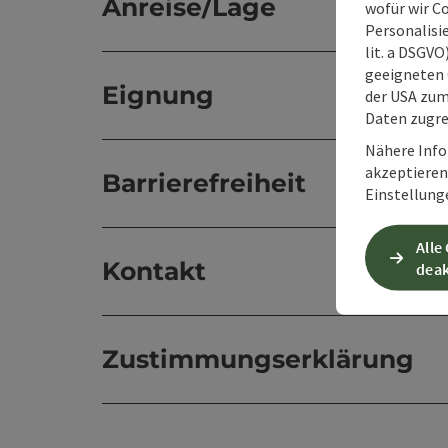
Anreise/Lage
wofür wir C
Personalisie
lit. a DSGV
geeigneten 
Eignung
der USA zu
Daten zugre
Nähere Info
akzeptieren 
Barrierefreiheit
Einstellung
Alle
Kontakt
deak
Zustimmungserklärung