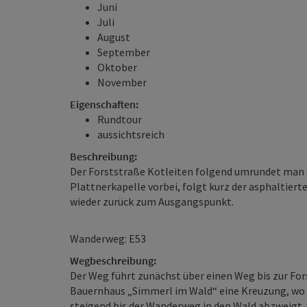
Juni
Juli
August
September
Oktober
November
Eigenschaften:
Rundtour
aussichtsreich
Beschreibung:
Der Forststraße Kotleiten folgend umrundet man
Plattnerkapelle vorbei, folgt kurz der asphaltier
wieder zurück zum Ausgangspunkt.
Wanderweg: E53
Wegbeschreibung:
Der Weg führt zunächst über einen Weg bis zur Fo
Bauernhaus „Simmerl im Wald“ eine Kreuzung, wo m
steigend bis der Wanderweg in den Wald abzweigt. 