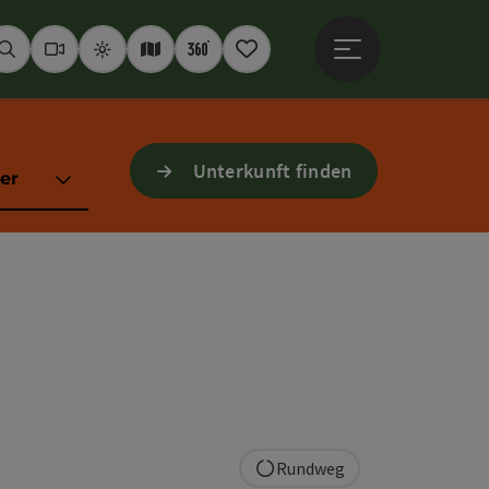
Hauptmenü öffne
Suchen
Webcams
Wetter
Interaktive Karte
360° Panoramen
Merkzettel
Unterkunft finden
er
Rundweg