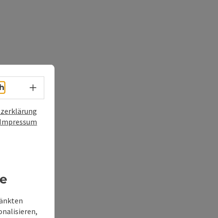
Sprachwahl - Menü öffnen
h
zerklärung
Impressum
re
ränkten
onalisieren,