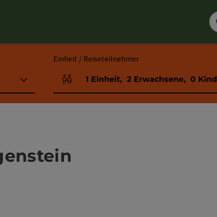
Einheit / Reiseteilnehmer
1
Einheit
,
2
Erwachsene
,
0
Kind
Einheitenanzahl und Personenfelder
genstein