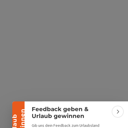
s öffnen
 Maps öffnen
Banner einklappen
Feedback geben &
n
Bann
Urlaub gewinnen
U
r
l
a
u
b
g
e
w
i
n
n
e
Gib uns dein Feedback zum Urlaubsland