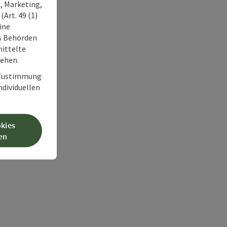
, Marketing,
Art. 49 (1)
ine
ss Behörden
ittelte
tehen.
r Zustimmung
individuellen
okies
en