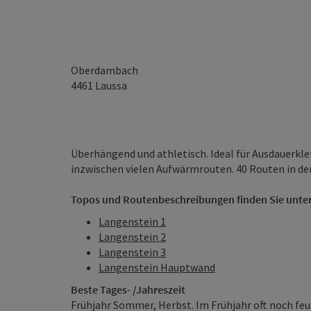
Oberdambach
4461
Laussa
Überhängend und athletisch. Ideal für Ausdauerklet
inzwischen vielen Aufwärmrouten. 40 Routen in de
Topos und Routenbeschreibungen finden Sie unter
Langenstein 1
Langenstein 2
Langenstein 3
Langenstein Hauptwand
Beste Tages- /Jahreszeit
Frühjahr Sommer, Herbst. Im Frühjahr oft noch feu