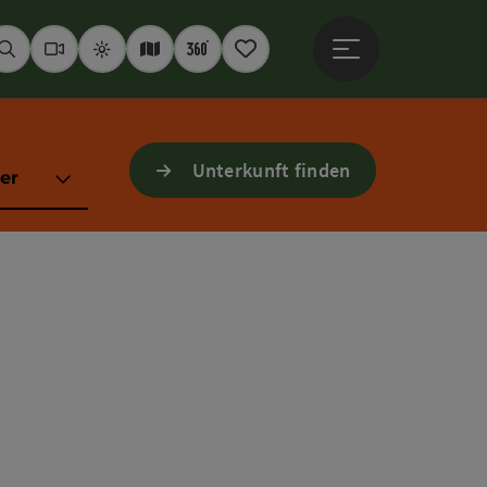
Hauptmenü öffne
Suchen
Webcams
Wetter
Interaktive Karte
360° Panoramen
Merkzettel
Unterkunft finden
er