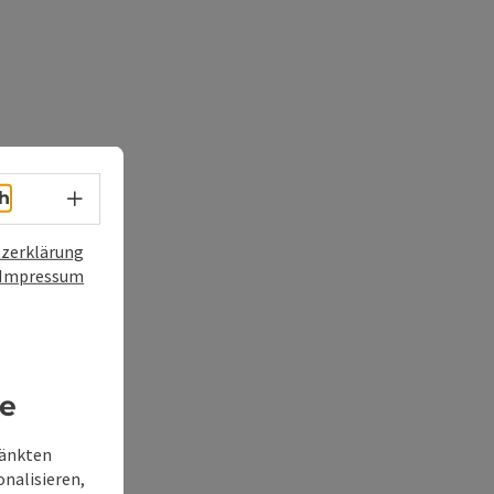
Sprachwahl - Menü öffnen
h
zerklärung
Impressum
re
ränkten
onalisieren,