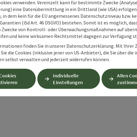
ookies verwenden. Vereinzelt kann für bestimmte Zwecke (Analyse
rung) eine Datenübermittlung in ein Drittland (wie USA) erfolgen (
O), in dem kein für die EU angemessenes Datenschutzniveau bzw. ke
Garantien (iSd Art. 46 DSGVO) bestehen. Somit ist es möglich, da
m Zwecke von Kontroll- oder Überwachungsmaßnahmen auf überm
ifen und keine wirksamen Rechtsmittel dagegen zur Verfügung s
rmationen finden Sie in unserer Datenschutzerklärung. Mit Ihre
Sie die Cookies (inklusive jener von US-Anbieter), die Sie über die 
en selbst verwalten und jederzeit widerrufen können.
PDF erstellen
Beitrag drucken
In der Nähe
 Cookies
Individuelle
Allen Co
tivieren
Einstellungen
zustimm
en