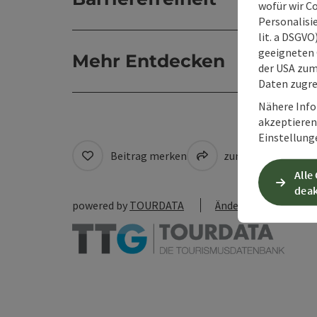
wofür wir C
Personalisie
lit. a DSGV
geeigneten 
Mehr Entdecken
der USA zu
Daten zugre
Nähere Info
akzeptieren 
Einstellung
Beitrag merken
zum Merkzettel
Alle
deak
powered by
TOURDATA
Änderung vorschlag