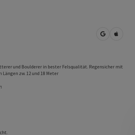
in Google Map
in Apple
terer und Boulderer in bester Felsqualität. Regensicher mit
n Längen zw. 12 und 18 Meter
:
cht.