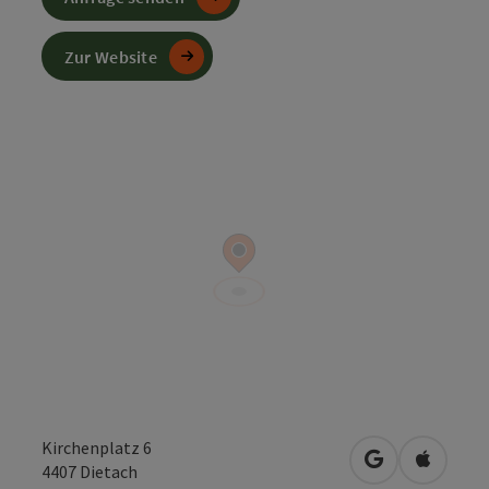
Zur Website
Kirchenplatz 6
in Google Map
in Apple
4407
Dietach