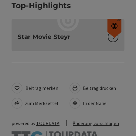
Top-Highlights
©
Copyri
Star Movie Steyr
Beitrag merken
Beitrag drucken
zum Merkzettel
In der Nähe
powered by
TOURDATA
Änderung vorschlagen