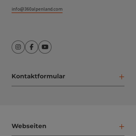
info@360alpenland.com
Instagram
Facebook
YouTube
Kontaktformular
Kont
Webseiten
Web