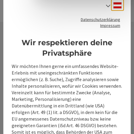
Deuts
Sprach
Datenschutzerklärung
Impressum
Wir respektieren deine
Kontakt
Privatsphäre
Wir möchten Ihnen gerne ein umfassendes Website-
Alpenland Tourismus GmbH
Erlebnis mit uneingeschränkten Funktionen
ermöglichen (z. B. Suche), Zugriffe analysieren sowie
Bahnhofstraße 2
Inhalte personalisieren, wofür wir Cookies verwenden.
4580 Windischgarsten
Vereinzelt kann für bestimmte Zwecke (Analyse,
Marketing, Personalisierung) eine
Datenübermittlung in ein Drittland (wie USA)
+43 50 360 360 360
erfolgen (Art. 49 (1) lit. a DSGVO), in dem kein für die
EU angemessenes Datenschutzniveau bzw. keine
geeigneten Garantien (iSd Art. 46 DSGVO) bestehen.
info@360alpenland.com
Somit ist es möglich, dass Behörden der USA zum