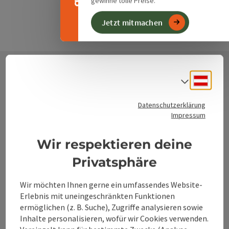
gewinne tolle Preise.
Jetzt mitmachen
Deuts
Sprach
Kontakt
Datenschutzerklärung
Impressum
Alpenland Tourismus GmbH
Wir respektieren deine
Bahnhofstraße 2
Privatsphäre
4580 Windischgarsten
Wir möchten Ihnen gerne ein umfassendes Website-
Erlebnis mit uneingeschränkten Funktionen
+43 50 360 360 360
ermöglichen (z. B. Suche), Zugriffe analysieren sowie
Inhalte personalisieren, wofür wir Cookies verwenden.