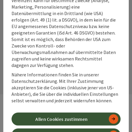
Vereinzelt kann für bestimmte Zwecke (Analyse,
info@360alpenland.com
Marketing, Personalisierung) eine
Datenübermittlung in ein Drittland (wie USA)
erfolgen (Art. 49 (1) lit. a DSGVO), in dem kein für die
EU angemessenes Datenschutzniveau bzw. keine
geeigneten Garantien (iSd Art. 46 DSGVO) bestehen.
Somit ist es möglich, dass Behörden der USA zum
Instagram
Facebook
YouTube
Zwecke von Kontroll- oder
Überwachungsmaßnahmen auf übermittelte Daten
zugreifen und keine wirksamen Rechtsmittel
dagegen zur Verfügung stehen.
Kontaktformular
Kont
Nähere Informationen finden Sie in unserer
Datenschutzerklärung. Mit Ihrer Zustimmung
akzeptieren Sie die Cookies (inklusive jener von US-
Anbieter), die Sie über die individuellen Einstellungen
selbst verwalten und jederzeit widerrufen können.
Webseiten
Web
Allen Cookies zustimmen