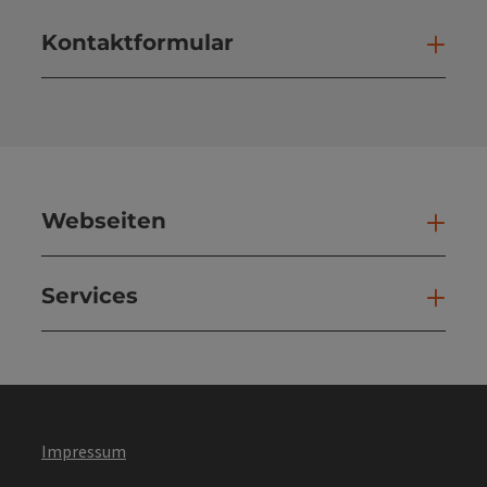
Kontaktformular
Kont
Webseiten
Web
Services
Ser
Impressum