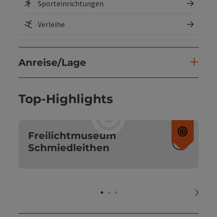
Sporteinrichtungen
Verleihe
Anreise/Lage
Top-Highlights
Copyri
Freilichtmuseum
Schmiedleithen
nächs