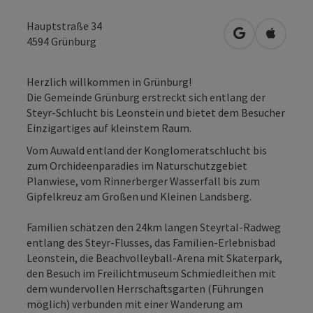
Hauptstraße 34
in Google Map
in Apple
4594
Grünburg
Herzlich willkommen in Grünburg!
Die Gemeinde Grünburg erstreckt sich entlang der
Steyr-Schlucht bis Leonstein und bietet dem Besucher
Einzigartiges auf kleinstem Raum.
Vom Auwald entland der Konglomeratschlucht bis
zum Orchideenparadies im Naturschutzgebiet
Planwiese, vom Rinnerberger Wasserfall bis zum
Gipfelkreuz am Großen und Kleinen Landsberg.
Familien schätzen den 24km langen Steyrtal-Radweg
entlang des Steyr-Flusses, das Familien-Erlebnisbad
Leonstein, die Beachvolleyball-Arena mit Skaterpark,
den Besuch im Freilichtmuseum Schmiedleithen mit
dem wundervollen Herrschaftsgarten (Führungen
möglich) verbunden mit einer Wanderung am