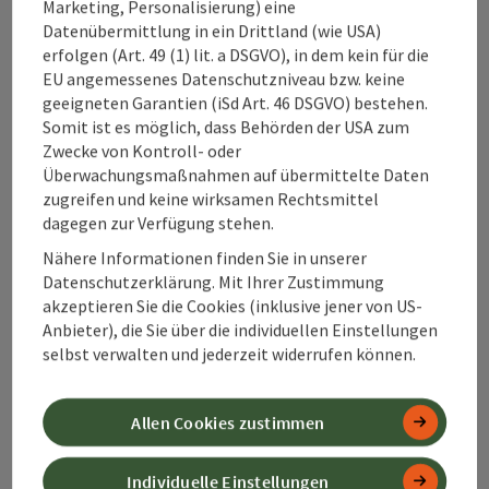
Marketing, Personalisierung) eine
Büroartikel wie Kopierpapier, Kuverts, Klebematerial, ...
Datenübermittlung in ein Drittland (wie USA)
Alpenland Tourismus GmbH
anbieten.
erfolgen (Art. 49 (1) lit. a DSGVO), in dem kein für die
EU angemessenes Datenschutzniveau bzw. keine
Bahnhofstraße 2
geeigneten Garantien (iSd Art. 46 DSGVO) bestehen.
4580 Windischgarsten
Somit ist es möglich, dass Behörden der USA zum
Zwecke von Kontroll- oder
Überwachungsmaßnahmen auf übermittelte Daten
+43 50 360 360 360
zugreifen und keine wirksamen Rechtsmittel
dagegen zur Verfügung stehen.
info@360alpenland.com
Nähere Informationen finden Sie in unserer
Datenschutzerklärung. Mit Ihrer Zustimmung
akzeptieren Sie die Cookies (inklusive jener von US-
Anbieter), die Sie über die individuellen Einstellungen
selbst verwalten und jederzeit widerrufen können.
Instagram
Facebook
YouTube
Allen Cookies zustimmen
Kontaktformular
Individuelle Einstellungen