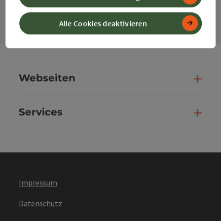
Kont
Alle Cookies deaktivieren
Webseiten
Web
Services
Ser
Impressum
Datenschutz