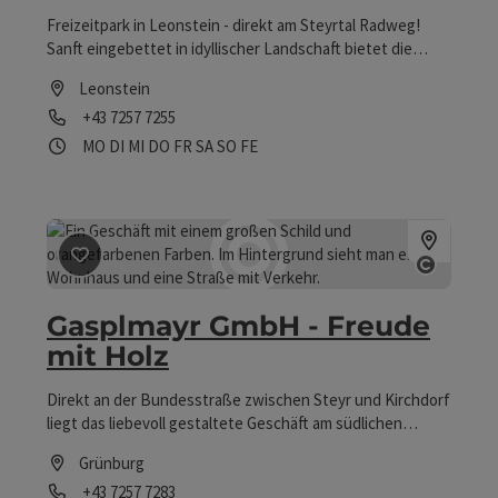
Freizeitpark in Leonstein - direkt am Steyrtal Radweg!
Sanft eingebettet in idyllischer Landschaft bietet die
Freizeitanlage in Leonstein einen abwechslungsreichen
Leonstein
Outdoor-Fitnesspark mit herrlichem Blick ins Gebirge.
Telefon
+43 7257 7255
Öffnungszeiten
Montag geöffnet
Dienstag geöffnet
Mittwoch geöffnet
Donnerstag geöffnet
Freitag geöffnet
Samstag geöffnet
Sonntag geöffnet
Feiertag geöffnet
MO
DI
MI
DO
FR
SA
SO
FE
Beitrag merken
: Gasplmayr GmbH - Freude mit Holz
Copyrig
Gasplmayr GmbH - Freude
mit Holz
Direkt an der Bundesstraße zwischen Steyr und Kirchdorf
liegt das liebevoll gestaltete Geschäft am südlichen
Ortsende von Grünburg - direkt neben dem Billa und vor
Grünburg
bzw. nach dem Tunnel Grünburg. In unserem
Telefon
+43 7257 7283
Geschäft erwartet Sie nicht nur eine große Auswahl an