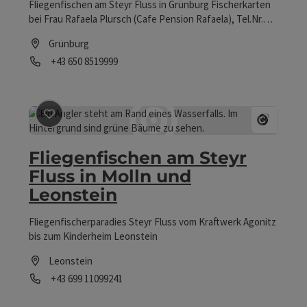
Fliegenfischen am Steyr Fluss in Grünburg Fischerkarten
bei Frau Rafaela Plursch (Cafe Pension Rafaela), Tel.Nr.
0650/851 9999 erhältlich. Zusätzlich zur
Grünburg
Landesfischereikarte ist ein Fischerbüchl für
Telefon
+43 650 8519999
Oberösterreich (gültig für 1 Jahr in OÖ) erforderlich.
Öffnungszeiten
Beitrag merken
: Fliegenfischen am Steyr Fluss in Moll
Copyrig
Fliegenfischen am Steyr
Fluss in Molln und
Leonstein
Fliegenfischerparadies Steyr Fluss vom Kraftwerk Agonitz
bis zum Kinderheim Leonstein
Leonstein
Telefon
+43 699 11099241
Öffnungszeiten