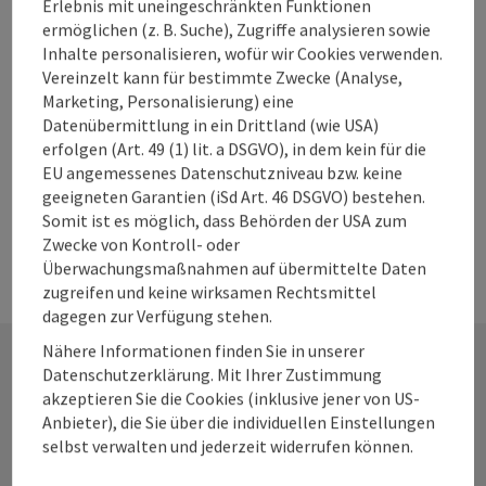
Erlebnis mit uneingeschränkten Funktionen
Es wird nur in der Halle geschossen (keine Eisbahn)
ermöglichen (z. B. Suche), Zugriffe analysieren sowie
Inhalte personalisieren, wofür wir Cookies verwenden.
Leonstein
Vereinzelt kann für bestimmte Zwecke (Analyse,
Telefon
+43 664 4932330
Marketing, Personalisierung) eine
Öffnungszeiten
Datenübermittlung in ein Drittland (wie USA)
erfolgen (Art. 49 (1) lit. a DSGVO), in dem kein für die
EU angemessenes Datenschutzniveau bzw. keine
geeigneten Garantien (iSd Art. 46 DSGVO) bestehen.
Somit ist es möglich, dass Behörden der USA zum
Zwecke von Kontroll- oder
Überwachungsmaßnahmen auf übermittelte Daten
zugreifen und keine wirksamen Rechtsmittel
dagegen zur Verfügung stehen.
Nähere Informationen finden Sie in unserer
Datenschutzerklärung. Mit Ihrer Zustimmung
akzeptieren Sie die Cookies (inklusive jener von US-
Kontakt
Anbieter), die Sie über die individuellen Einstellungen
selbst verwalten und jederzeit widerrufen können.