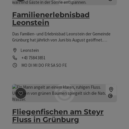
Beitrag merken
: Familienerlebnisbad Leonstein
Copyrig
Familienerlebnisbad
Leonstein
Das Familien- und Erlebnisbad Leonstein der Gemeinde
Grünburg hat jährlich von Juni bis August geöffnet.
Ausgestattet mit Mutter-Kind-Bereich mit frei
Leonstein
auslaufendem Strand, Spielbach und Kinderrutsche! Mit
Telefon
+43 7584 3851
der Gästekarte "In Summe mehr" erhalten Sie 20 %
Ermäßigung auf einen Eintritt.
Öffnungszeiten
Montag geöffnet
Dienstag geöffnet
Mittwoch geöffnet
Donnerstag geöffnet
Freitag geöffnet
Samstag geöffnet
Sonntag geöffnet
Feiertag geöffnet
MO
DI
MI
DO
FR
SA
SO
FE
Beitrag merken
: Fliegenfischen am Steyr Fluss in Grün
Copyrig
Fliegenfischen am Steyr
Fluss in Grünburg