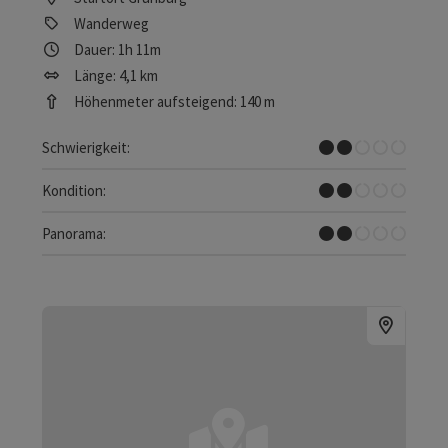
Wanderweg
Dauer: 1h 11m
Länge: 4,1 km
Höhenmeter aufsteigend: 140 m
Leicht
Schwierigkeit:
Leicht
Kondition:
Einzelne Ausblicke
Panorama: