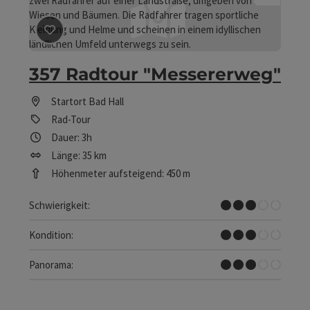
Beitrag merken
: 357 Radtour "Messererweg"
357 Radtour "Messererweg"
Startort
Bad Hall
Rad-Tour
Dauer: 3h
Länge: 35 km
Höhenmeter aufsteigend: 450 m
Mittel
Schwierigkeit:
Mittel
Kondition:
Einige Ausblicke
Panorama: