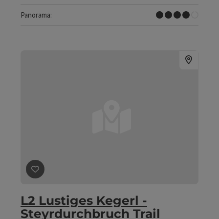
Tolles Panorama
Panorama:
Beitrag merken
: L2 Lustiges Kegerl - Steyrdurchbruch T
L2 Lustiges Kegerl -
Steyrdurchbruch Trail