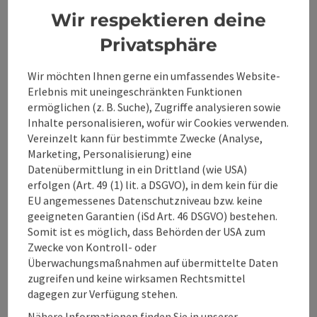
Traumtour
Panorama:
Wir respektieren deine
Privatsphäre
Wir möchten Ihnen gerne ein umfassendes Website-
Erlebnis mit uneingeschränkten Funktionen
ermöglichen (z. B. Suche), Zugriffe analysieren sowie
Inhalte personalisieren, wofür wir Cookies verwenden.
Vereinzelt kann für bestimmte Zwecke (Analyse,
Marketing, Personalisierung) eine
Datenübermittlung in ein Drittland (wie USA)
erfolgen (Art. 49 (1) lit. a DSGVO), in dem kein für die
EU angemessenes Datenschutzniveau bzw. keine
geeigneten Garantien (iSd Art. 46 DSGVO) bestehen.
Somit ist es möglich, dass Behörden der USA zum
Beitrag merken
: In den Nationalpark Kalkalpen
Zwecke von Kontroll- oder
Überwachungsmaßnahmen auf übermittelte Daten
In den Nationalpark
zugreifen und keine wirksamen Rechtsmittel
Kalkalpen
dagegen zur Verfügung stehen.
Nähere Informationen finden Sie in unserer