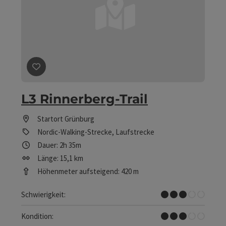
Beitrag merken
: L3 Rinnerberg-Trail
L3 Rinnerberg-Trail
Startort
Grünburg
Nordic-Walking-Strecke, Laufstrecke
Dauer: 2h 35m
Länge: 15,1 km
Höhenmeter aufsteigend: 420 m
Mittel
Schwierigkeit:
Mittel
Kondition: