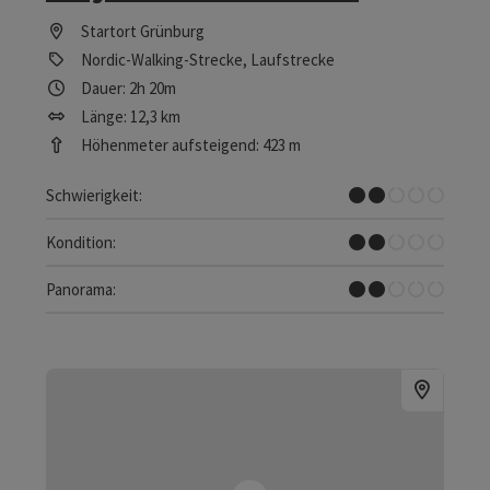
Startort
Grünburg
Nordic-Walking-Strecke, Laufstrecke
Dauer: 2h 20m
Länge: 12,3 km
Höhenmeter aufsteigend: 423 m
Leicht
Schwierigkeit:
Leicht
Kondition:
Einzelne Ausblicke
Panorama: