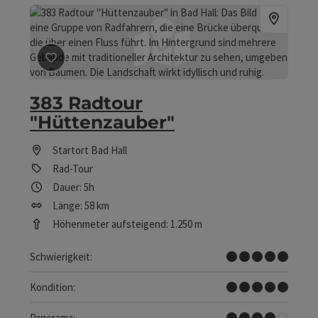
Beitrag merken
: 383 Radtour "Hüttenzauber"
383 Radtour
"Hüttenzauber"
Startort
Bad Hall
Rad-Tour
Dauer: 5h
Länge: 58 km
Höhenmeter aufsteigend: 1.250 m
Sehr schwer
Schwierigkeit:
Sehr schwer
Kondition:
Tolles Panorama
Panorama: