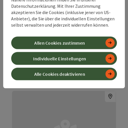
Startort
Grünburg
Datenschutzerklärung. Mit Ihrer Zustimmung
Mountainbike-Tour
akzeptieren Sie die Cookies (inklusive jener von US-
Dauer: 7h 30m
Anbieter), die Sie über die individuellen Einstellungen
selbst verwalten und jederzeit widerrufen können.
Länge: 54,4 km
Höhenmeter aufsteigend: 1.527 m
Allen Cookies zustimmen
Schwer
Schwierigkeit:
Sehr schwer
Kondition:
Individuelle Einstellungen
Traumtour
Panorama:
Alle Cookies deaktivieren