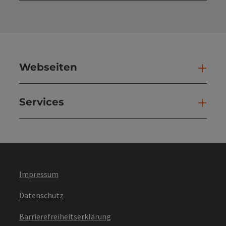
Webseiten
Web
Services
Ser
Impressum
Datenschutz
Barrierefreiheitserklärung