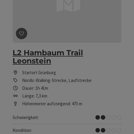
Beitrag merken
: L2 Hambaum Trail Leonstein
L2 Hambaum Trail
Leonstein
Startort
Grünburg
Nordic-Walking-Strecke, Laufstrecke
Dauer: 1h 41m
Länge: 7,3 km
Höhenmeter aufsteigend: 475 m
Leicht
Schwierigkeit:
Leicht
Kondition: