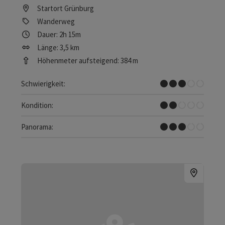
Startort
Grünburg
Wanderweg
Dauer: 2h 15m
Länge: 3,5 km
Höhenmeter aufsteigend: 384 m
Mittel
Schwierigkeit:
Leicht
Kondition:
Einige Ausblicke
Panorama: