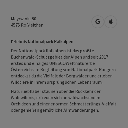
Mayrwinkl 80
in Google Map
in Apple
4575
Roßleithen
Erlebnis Nationalpark Kalkalpen
Der Nationalpark Kalkalpen ist das größte
Buchenwald-Schutzgebiet der Alpen und seit 2017
erstes und einziges UNESCOWeltnaturerbe
Österreichs. In Begleitung von Nationalpark-Rangern
entdeckst du die Vielfalt der Bergwälder und erleben
Wildtiere in ihrem ursprünglichen Lebensraum.
Naturliebhaber staunen über die Rückkehr der
Waldwildnis, erfreuen sich an wildwachsenden
Orchideen und einer enormen Schmetterlings-Vielfalt
oder genießen gemütliche Almwanderungen.