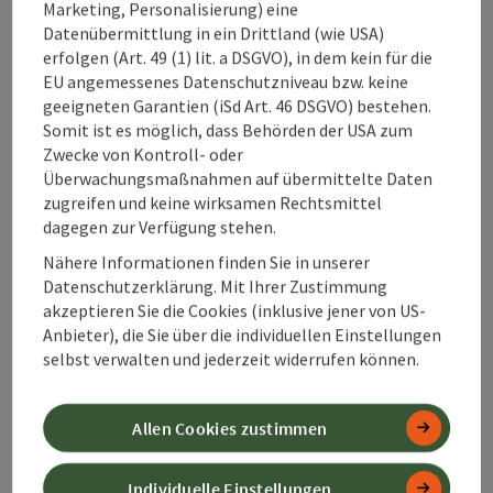
Marketing, Personalisierung) eine
Datenübermittlung in ein Drittland (wie USA)
Copyri
erfolgen (Art. 49 (1) lit. a DSGVO), in dem kein für die
8. Die Jagdhütte
EU angemessenes Datenschutzniveau bzw. keine
Bärenriedlau
geeigneten Garantien (iSd Art. 46 DSGVO) bestehen.
der Adeligen
Somit ist es möglich, dass Behörden der USA zum
Zwecke von Kontroll- oder
besichtigen
Überwachungsmaßnahmen auf übermittelte Daten
zugreifen und keine wirksamen Rechtsmittel
Zur Tour
dagegen zur Verfügung stehen.
Nähere Informationen finden Sie in unserer
Copyri
Datenschutzerklärung. Mit Ihrer Zustimmung
akzeptieren Sie die Cookies (inklusive jener von US-
Anbieter), die Sie über die individuellen Einstellungen
9. Einen Rundblick
selbst verwalten und jederzeit widerrufen können.
auf 21 Zweitausender
genießen
Allen Cookies zustimmen
Zur Tour
Individuelle Einstellungen