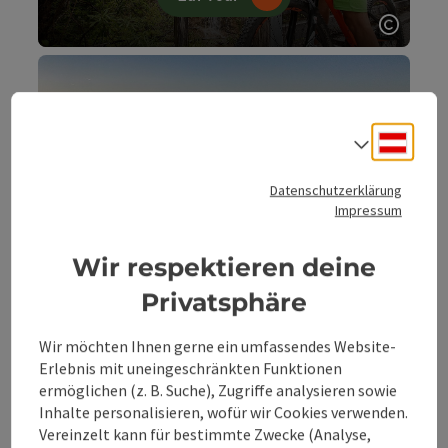
Copyri
6. Den Blick auf's
Waldmeer
Deuts
Sprach
am Wasserklotz genießen
Datenschutzerklärung
Impressum
Zur Tour
Wir respektieren deine
Copyri
Privatsphäre
Wir möchten Ihnen gerne ein umfassendes Website-
7. Book a Ranger Tour
Erlebnis mit uneingeschränkten Funktionen
durch die Wildnis streifen
ermöglichen (z. B. Suche), Zugriffe analysieren sowie
Inhalte personalisieren, wofür wir Cookies verwenden.
Vereinzelt kann für bestimmte Zwecke (Analyse,
Zur Tour