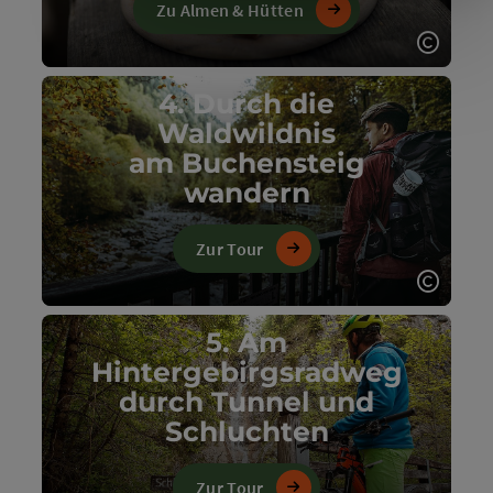
Zu Almen & Hütten
Copyri
4. Durch die
Waldwildnis
am Buchensteig
wandern
Zur Tour
Copyri
5. Am
Hintergebirgsradweg
durch Tunnel und
Schluchten
Zur Tour