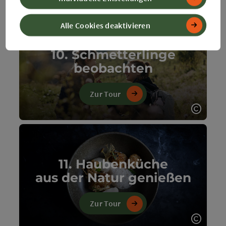
Copyri
Alle Cookies deaktivieren
10. Schmetterlinge
beobachten
Zur Tour
Copyri
11. Haubenküche
aus der Natur genießen
Zur Tour