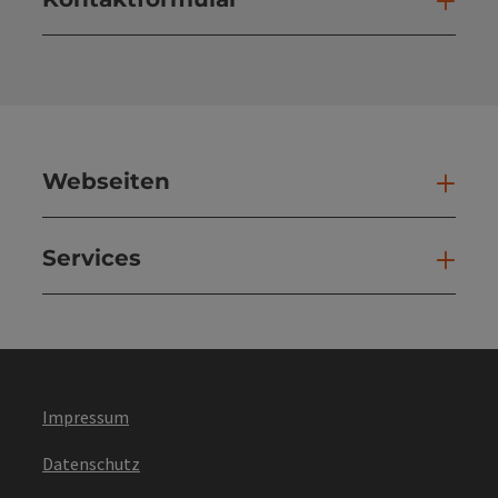
Kont
Webseiten
Web
Services
Ser
Impressum
Datenschutz