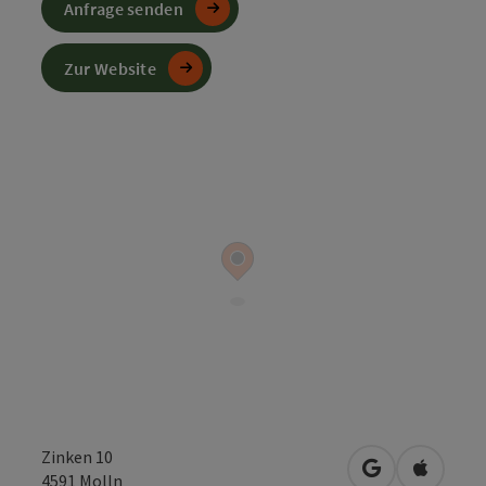
Anfrage senden
Zur Website
Zinken 10
in Google Map
in Apple
4591
Molln