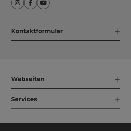
Instagram
Facebook
YouTube
Kontaktformular
Kont
Webseiten
Web
Services
Ser