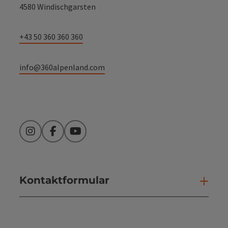
4580 Windischgarsten
+43 50 360 360 360
info@360alpenland.com
Instagram
Facebook
YouTube
Kontaktformular
Kont