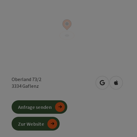
Oberland 73/2
in Google Maps
in Apple 
3334
Gaflenz
Anfrage senden
Zur Website