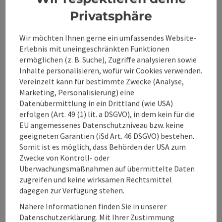
Privatsphäre
Ausstattung
Wir möchten Ihnen gerne ein umfassendes Website-
Erlebnis mit uneingeschränkten Funktionen
Preise
ermöglichen (z. B. Suche), Zugriffe analysieren sowie
Inhalte personalisieren, wofür wir Cookies verwenden.
Vereinzelt kann für bestimmte Zwecke (Analyse,
Eignung
Marketing, Personalisierung) eine
Datenübermittlung in ein Drittland (wie USA)
erfolgen (Art. 49 (1) lit. a DSGVO), in dem kein für die
Barrierefreiheit
EU angemessenes Datenschutzniveau bzw. keine
geeigneten Garantien (iSd Art. 46 DSGVO) bestehen.
Somit ist es möglich, dass Behörden der USA zum
Zwecke von Kontroll- oder
Überwachungsmaßnahmen auf übermittelte Daten
Beitrag merken
Beitrag drucken
zugreifen und keine wirksamen Rechtsmittel
dagegen zur Verfügung stehen.
zum Merkzettel
In der Nähe
Nähere Informationen finden Sie in unserer
Datenschutzerklärung. Mit Ihrer Zustimmung