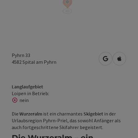
Pyhrn 33
in Google Map
in Apple
4582
Spital am Pyhrn
Langlaufgebiet
Loipen in Betrieb:
nein
Die
Wurzeralm
ist ein charmantes
Skigebiet
in der
Urlaubsregion Pyhrn-Priel, das sowohl Anfänger als
auch fortgeschrittene Skifahrer begeistert.
Die Wurzeralm – ein