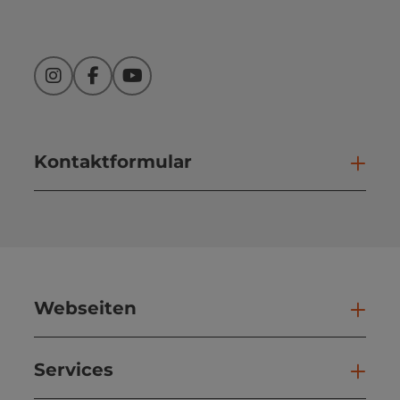
Instagram
Facebook
YouTube
Kontaktformular
Kont
Webseiten
Web
Services
Ser