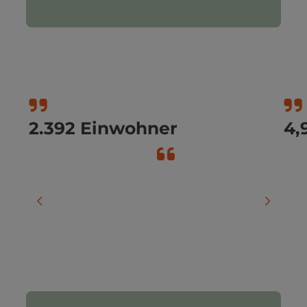
2.392 Einwohner
4,
vorheriges Element
nächste