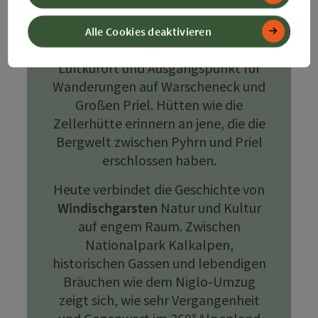
Fremdenverkehrspioniere begann
ein neues Kapitel: Windischgarsten
Alle Cookies deaktivieren
wurde Sommerfrische, später
Luftkurort und Ausgangspunkt für
Wanderungen auf Warscheneck und
Großen Priel. Hütten wie die
Zellerhütte erinnern an jene, die die
Bergwelt zwischen Pyhrn und Priel
erschlossen haben.
Heute verbindet die Geschichte von
Windischgarsten
Natur und Kultur
auf engem Raum. Zwischen
Nationalpark Kalkalpen,
historischen Gassen und lebendigen
Bräuchen wie dem Niglo‑Umzug
zeigt sich, wie sehr Vergangenheit