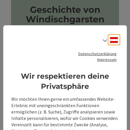
Geschichte von
Windischgarsten
Vom Römerweg zum
Deuts
Sprach
Luftkurort
Wer heute durch
Windischgarsten
im
Datenschutzerklärung
Süden des 360° Alpenland geht,
Impressum
bewegt sich auf historischem Boden.
Wir respektieren deine
Schon zur Römerzeit führte hier eine
wichtige Nord‑Süd‑Verbindung über
Privatsphäre
den Pyhrnpass. Die Poststation
Gabromagus
zeugt davon, dass das
Wir möchten Ihnen gerne ein umfassendes Website-
Garstnertal früh ein Ort des
Erlebnis mit uneingeschränkten Funktionen
ermöglichen (z. B. Suche), Zugriffe analysieren sowie
Ankommens und Weiterziehens war
Inhalte personalisieren, wofür wir Cookies verwenden.
– ein Knotenpunkt zwischen Alpen
Vereinzelt kann für bestimmte Zwecke (Analyse,
und Donau.