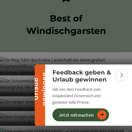
Best of
Windischgarsten
Banner einklappen
Feedback geben &
n
Co
Bann
Urlaub gewinnen
U
r
l
a
u
b
g
e
w
i
n
n
e
Wurbauerkogel
Gib uns dein Feedback zum
Co
Urlaubsland Österreich und
Freibad Windischgarsten
gewinne tolle Preise.
Co
Jetzt mitmachen
Hallenbad Windischgarsten
Co