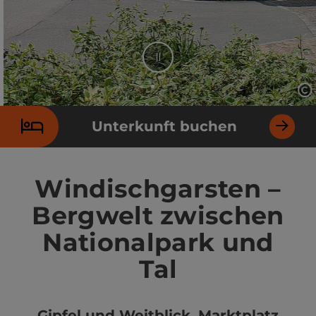
Stop
Co
Element 2 von 4
Unterkunft buchen
Windischgarsten –
Bergwelt zwischen
Nationalpark und
Tal
Gipfel und Weitblick. Marktplatz