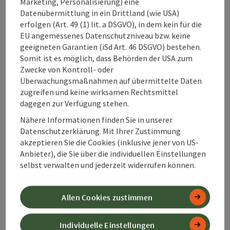
Marketing, Personalisierung) eine
Datenübermittlung in ein Drittland (wie USA)
Im Mittelalter entwickelte sich
erfolgen (Art. 49 (1) lit. a DSGVO), in dem kein für die
Windischgarsten
zur Marktgemeinde
EU angemessenes Datenschutzniveau bzw. keine
an der alten Pyhrnstraße. Händler,
geeigneten Garantien (iSd Art. 46 DSGVO) bestehen.
Pilger und Fuhrleute prägten das
Somit ist es möglich, dass Behörden der USA zum
Zwecke von Kontroll- oder
Ortsbild, das bis heute rund um
Überwachungsmaßnahmen auf übermittelte Daten
Pfarrkirche und Marktplatz spürbar
zugreifen und keine wirksamen Rechtsmittel
bleibt. Die Eisenwurzen‑Tradition,
dagegen zur Verfügung stehen.
Holzreichtum und Handwerk
Nähere Informationen finden Sie in unserer
formten eine selbstbewusste
Datenschutzerklärung. Mit Ihrer Zustimmung
Bürgerschaft in Oberösterreich. Noch
akzeptieren Sie die Cookies (inklusive jener von US-
heute erzählen Bürgerhäuser, das
Anbieter), die Sie über die individuellen Einstellungen
Heimathaus und das Museum von
selbst verwalten und jederzeit widerrufen können.
dieser Zeit – von Sensen, Saumwegen
und gelebter Alltagskultur.
Allen Cookies zustimmen
Mit dem Bau der Bahn und dem
Engagement früher
Individuelle Einstellungen