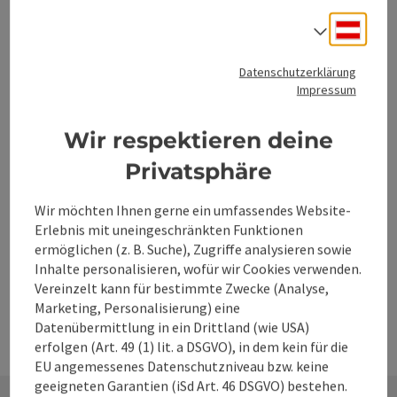
Bummelzug Panorama-
dann ist es auch schon Zeit, einen Gang
Deuts
Rundfahrt
Sprach
zurückzuschalten, aus dem täglichen Hamsterrad
auszusteigen und einzutauchen. In belebendes Wasser
Entdecke die schönsten Plätze rund um Windischgarsten
Datenschutzerklärung
und eine beruhigende Atmosphäre.
mit dem gemütlichen Bummelzug und lass dich von der
Impressum
atemberaubenden Bergkulisse verzaubern. Während der
Location
Sportplatz Windischgarsten
, Windischgarsten
Fahrt tauchst du ein in die faszinierende Erlebniswelt der
Wir respektieren deine
Nächster Termin
10.
August
2026
,
10:30
Einheimischen und erhältst spannende Einblicke in die
Region Pyhrn-Priel.
Privatsphäre
Wir möchten Ihnen gerne ein umfassendes Website-
Seite zurück
Seite 
1
…
32
Erlebnis mit uneingeschränkten Funktionen
ermöglichen (z. B. Suche), Zugriffe analysieren sowie
Inhalte personalisieren, wofür wir Cookies verwenden.
Vereinzelt kann für bestimmte Zwecke (Analyse,
Marketing, Personalisierung) eine
Datenübermittlung in ein Drittland (wie USA)
erfolgen (Art. 49 (1) lit. a DSGVO), in dem kein für die
EU angemessenes Datenschutzniveau bzw. keine
geeigneten Garantien (iSd Art. 46 DSGVO) bestehen.