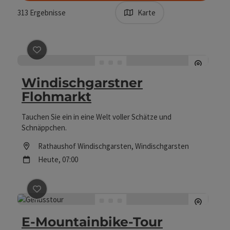
313
Ergebnisse
Karte
Beitrag merken
: Windischgarstner Flohmarkt
Windischgarstner
Flohmarkt
Tauchen Sie ein in eine Welt voller Schätze und
Schnäppchen.
Location
Rathaushof Windischgarsten
, Windischgarsten
Nächster Termin
Heute,
07:00
Beitrag merken
: E-Mountainbike-Tour
E-Mountainbike-Tour