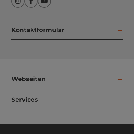
Instagram
Facebook
YouTube
Kontaktformular
Kont
Webseiten
Web
Services
Ser