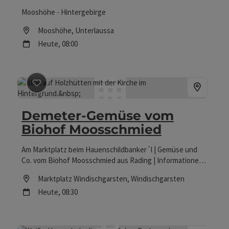
Mooshöhe - Hintergebirge
Location
Mooshöhe
, Unterlaussa
Nächster Termin
Heute,
08:00
Beitrag merken
: Demeter-Gemüse vom Biohof Moossc
Demeter-Gemüse vom
Biohof Moosschmied
Am Marktplatz beim Hauenschildbanker´l | Gemüse und
Co. vom Biohof Moosschmied aus Rading | Informationen:
Gemeinde Windischgarsten, T +43 7562 5255 10
Location
Marktplatz Windischgarsten
, Windischgarsten
Nächster Termin
Heute,
08:30