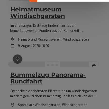
noch: Melden Sie sich unbedingt vorab an – so ein „Urlaub
im Schnelldurchlauf“ will schließlich organisiert sein. Und
Heimatmuseum
dann ist es auch schon Zeit, einen Gang
Windischgarsten
zurückzuschalten, aus dem täglichen Hamsterrad
auszusteigen und einzutauchen. In belebendes Wasser
Im ehemaligen Drahtzug finden man neben
und eine beruhigende Atmosphäre.
bemerkenswerten Funden aus der Römerzeit
Gegenstände der bürgerlichen und bäuerlichen Kultur,
Location
Heimat- und Museumsverein
, Windischgarsten
Werkzeuge von Handwerkern und Holzknechten, ein altes
Nächster Termin
9.
August
2026
,
10:00
Klassenzimmer mit vielen Unterrichtsmitteln von damals,
eine regionale Steinschau, historische Trachten und vieles
andere mehr.
Beitrag merken
: Bummelzug Panorama-Rundfahrt
Bummelzug Panorama-
Rundfahrt
Entdecke die schönsten Plätze rund um Windischgarsten
mit dem gemütlichen Bummelzug und lass dich von der
atemberaubenden Bergkulisse verzaubern. Während der
Location
Sportplatz Windischgarsten
, Windischgarsten
Fahrt tauchst du ein in die faszinierende Erlebniswelt der