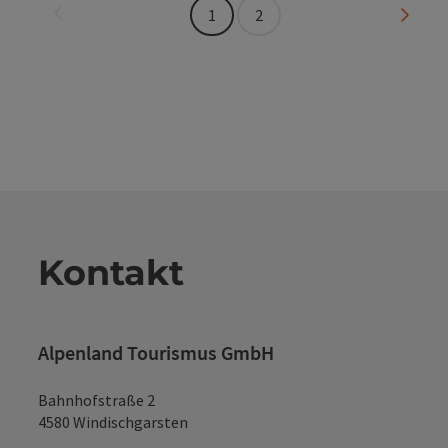
Seite zurück
Seite 
1
2
Kontakt
Alpenland Tourismus GmbH
Bahnhofstraße 2
4580 Windischgarsten