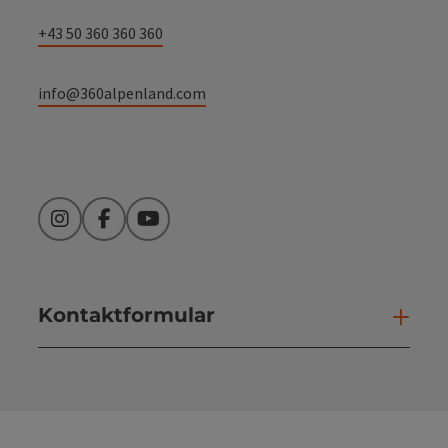
+43 50 360 360 360
info@360alpenland.com
Instagram
Facebook
YouTube
Kontaktformular
Kont