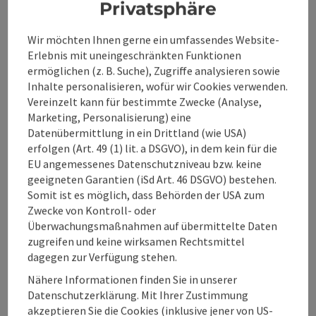
Privatsphäre
Wir möchten Ihnen gerne ein umfassendes Website-
Beitrag merken
: Dr. Thomas Waibel - Allgemeinmedizi
Erlebnis mit uneingeschränkten Funktionen
Dr. Thomas Waibel -
ermöglichen (z. B. Suche), Zugriffe analysieren sowie
Inhalte personalisieren, wofür wir Cookies verwenden.
Allgemeinmediziner
Vereinzelt kann für bestimmte Zwecke (Analyse,
Wahlarzt
Marketing, Personalisierung) eine
Datenübermittlung in ein Drittland (wie USA)
Als Arzt für Allgemeinmedizin beratet und betreut Sie Dr.
erfolgen (Art. 49 (1) lit. a DSGVO), in dem kein für die
Thomas Waibel in allen Ihre Gesundheit betreffenden
EU angemessenes Datenschutzniveau bzw. keine
Bereichen!
Windischgarsten
geeigneten Garantien (iSd Art. 46 DSGVO) bestehen.
Somit ist es möglich, dass Behörden der USA zum
Telefon
+43 7562 20902
Zwecke von Kontroll- oder
Öffnungszeiten
Montag geöffnet
Dienstag geöffnet
Mittwoch geöffnet
Donnerstag geöffnet
Feiertag geöffnet
MO
DI
MI
DO
FE
Überwachungsmaßnahmen auf übermittelte Daten
zugreifen und keine wirksamen Rechtsmittel
dagegen zur Verfügung stehen.
Nähere Informationen finden Sie in unserer
Datenschutzerklärung. Mit Ihrer Zustimmung
Beitrag merken
: Dr. med. univ. Christian Leithner - Zah
akzeptieren Sie die Cookies (inklusive jener von US-