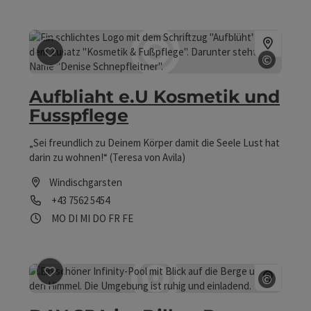
Öffnungszeiten
©
Beitrag merken
: Aufbliaht e.U Kosmetik und Fusspfleg
Copyrig
Aufbliaht e.U Kosmetik und
Fusspflege
„Sei freundlich zu Deinem Körper damit die Seele Lust hat
darin zu wohnen!“ (Teresa von Avila)
Windischgarsten
Telefon
+43 7562 5454
Öffnungszeiten
Montag geöffnet
Dienstag geöffnet
Mittwoch geöffnet
Donnerstag geöffnet
Freitag geöffnet
Feiertag geöffnet
MO
DI
MI
DO
FR
FE
©
Beitrag merken
: DAY SPA im Dilly – Das Nationalpark R
Copyrig