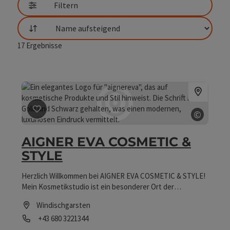
Filtern
Sortierung
17
Ergebnisse
©
Beitrag merken
: AIGNER EVA COSMETIC & STYLE
Copyrig
AIGNER EVA COSMETIC &
STYLE
Herzlich Willkommen bei AIGNER EVA COSMETIC & STYLE!
Mein Kosmetikstudio ist ein besonderer Ort der
Entspannung und des Wohlbefindens, an dem Sie sich
Windischgarsten
rundum verwöhnen lassen können. Lösen wir gemeinsam
Telefon
+43 680 3221344
den Beauty-Code Ihrer Haut und starten Sie gleich Ihr
SKINVESTMENT!