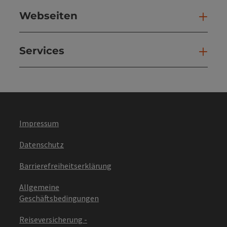
Webseiten
Web
Services
Ser
Impressum
Datenschutz
Barrierefreiheitserklärung
Allgemeine
Geschäftsbedingungen
Reiseversicherung -