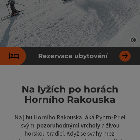
ot
Rezervace ubytování
Na lyžích po horách
Horního Rakouska
Na jihu Horního Rakouska láká Pyhrn-Priel
svými
pozoruhodnými vrcholy
a živou
horskou tradicí. Když se svahy mezi