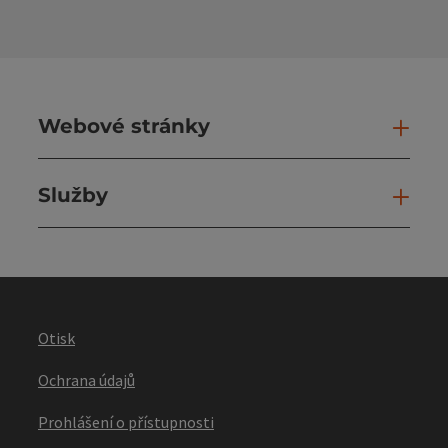
Webové stránky
Web
Služby
Slu
Otisk
Ochrana údajů
Prohlášení o přístupnosti