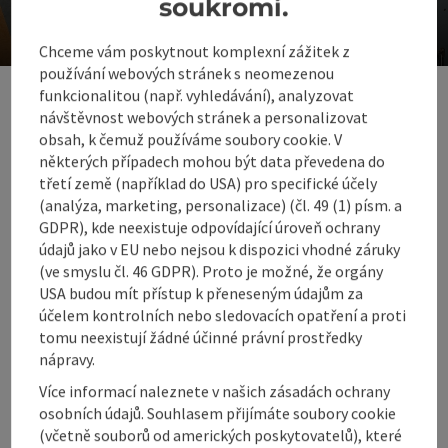
soukromí.
Dobré chvíle ve špatném počasí
Chceme vám poskytnout komplexní zážitek z
ot
používání webových stránek s neomezenou
funkcionalitou (např. vyhledávání), analyzovat
Co je třeba vědět o
návštěvnost webových stránek a personalizovat
lyžařské dovolené v
obsah, k čemuž používáme soubory cookie. V
některých případech mohou být data převedena do
hornorakouském
třetí země (například do USA) pro specifické účely
prázdninovém regionu
(analýza, marketing, personalizace) (čl. 49 (1) písm. a
GDPR), kde neexistuje odpovídající úroveň ochrany
Pyhrn-Priel
údajů jako v EU nebo nejsou k dispozici vhodné záruky
(ve smyslu čl. 46 GDPR). Proto je možné, že orgány
USA budou mít přístup k přeneseným údajům za
účelem kontrolních nebo sledovacích opatření a proti
tomu neexistují žádné účinné právní prostředky
Kde si můžete
nápravy.
zalyžovat v 360°
Více informací naleznete v našich zásadách ochrany
Alpenlandu?
osobních údajů. Souhlasem přijímáte soubory cookie
(včetně souborů od amerických poskytovatelů), které