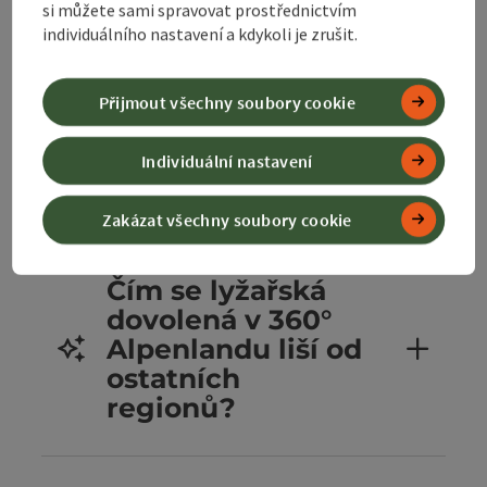
si můžete sami spravovat prostřednictvím
individuálního nastavení a kdykoli je zrušit.
Je 360°
Alpenland
vhodný pro
Přijmout všechny soubory cookie
lyžařskou
dovolenou s
Individuální nastavení
dětmi?
Zakázat všechny soubory cookie
Čím se lyžařská
dovolená v 360°
Alpenlandu liší od
ostatních
regionů?