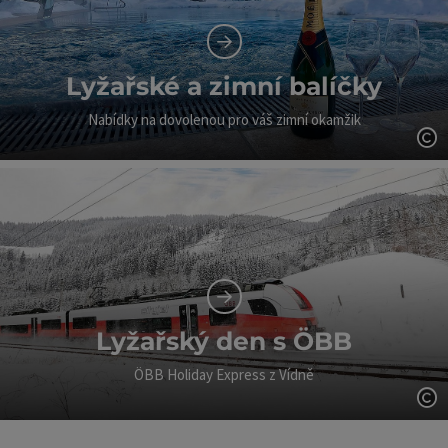
Lyžařské a zimní balíčky
Nabídky na dovolenou pro váš zimní okamžik
ot
Lyžařský den s ÖBB
ÖBB Holiday Express z Vídně
ot