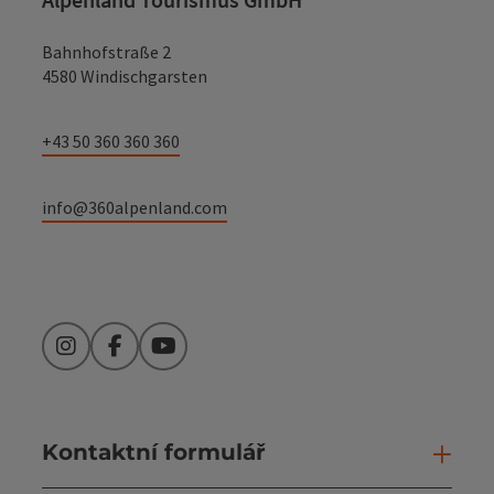
Bahnhofstraße 2
4580 Windischgarsten
+43 50 360 360 360
info@360alpenland.com
Instagram
Facebook
YouTube
Kontaktní formulář
Otev