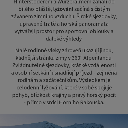
Hinterstoderem a Wurzeralmem zahalí do
bílého pláště,
lyžování
začíná s čistým
závanem zimního vzduchu. Široké sjezdovky,
upravené tratě a horská panoramata
vytvářejí prostor pro sportovní oblouky a
daleké výhledy.
Malé
rodinné vleky
zároveň ukazují jinou,
klidnější stránku zimy v 360° Alpenlandu.
Zvládnutelné sjezdovky, krátké vzdálenosti
a osobní setkání usnadňují příjezd - zejména
rodinám a začátečníkům. Výsledkem je
celodenní lyžování, které v sobě spojuje
pohyb, blízkost krajiny a pravý horský pocit
- přímo v srdci Horního Rakouska.