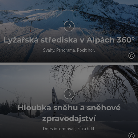
Lyžařská střediska v Alpách 360°
Svahy. Panorama. Pocit hor.
ot
Hloubka sněhu a sněhové
zpravodajství
Dnes informovat, zítra řídit.