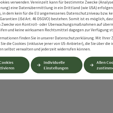
ookies verwenden. Vereinzelt kann für bestimmte Zwecke (Analyse
rung) eine Datenübermittlung in ein Drittland (wie USA) erfolgen (
O), in dem kein für die EU angemessenes Datenschutzniveau bzw. ke
Garantien (iSd Art. 46 DSGVO) bestehen. Somit ist es möglich, da
PDF erstellen
Beitrag drucken
In der Nähe
m Zwecke von Kontroll- oder Überwachungsmaßnahmen auf überm
ifen und keine wirksamen Rechtsmittel dagegen zur Verfügung s
en
rmationen finden Sie in unserer Datenschutzerklärung. Mit Ihre
Sie die Cookies (inklusive jener von US-Anbieter), die Sie über die 
en selbst verwalten und jederzeit widerrufen können.
 Cookies
Individuelle
Allen Co
tivieren
Einstellungen
zustimm