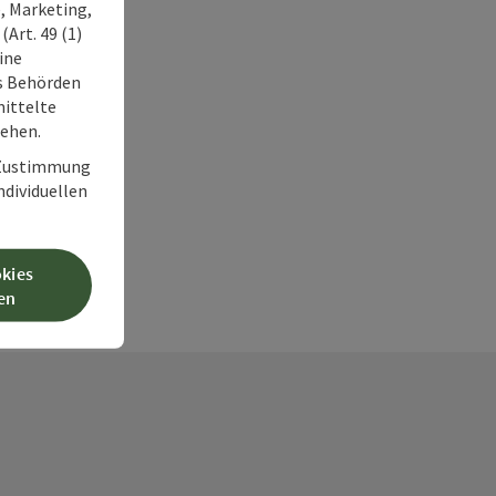
, Marketing,
Art. 49 (1)
ine
ss Behörden
ittelte
tehen.
r Zustimmung
individuellen
okies
en