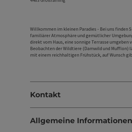
4463
Großraming
Willkommen im kleinen Paradies - Bei uns finden S
familiärer Atmosphäre und gemütlicher Umgebung
direkt vom Haus, eine sonnige Terrasse umgeben
Beobachten der Wildtiere (Damwild und Mufflon) lä
mit einem reichhaltigen Frühstück, auf Wunsch gib
Kontakt
Allgemeine Informatione