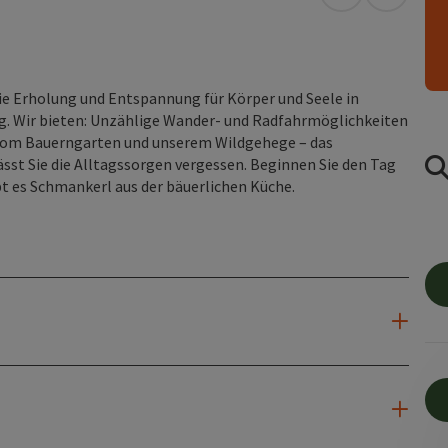
in Google Map
in Apple
ie Erholung und Entspannung für Körper und Seele in
. Wir bieten: Unzählige Wander- und Radfahrmöglichkeiten
 vom Bauerngarten und unserem Wildgehege – das
sst Sie die Alltagssorgen vergessen. Beginnen Sie den Tag
t es Schmankerl aus der bäuerlichen Küche.
n