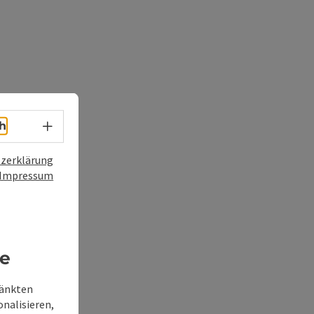
Sprachwahl - Menü öffnen
h
zerklärung
Impressum
re
ränkten
onalisieren,