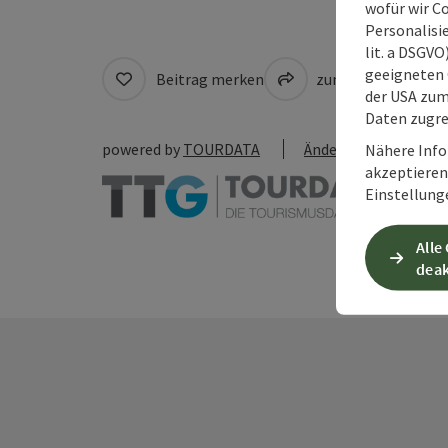
wofür wir C
Personalisie
lit. a DSGV
geeigneten 
Beitrag merken
zum Merkzettel
der USA zu
Daten zugre
powered by
TOURDATA
Änderung vorschlag
Nähere Info
akzeptieren 
Einstellung
Alle
deak