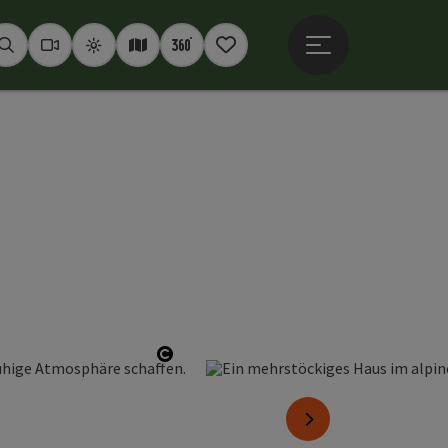
Hauptmenü öffne
Suchen
Webcams
Wetter
Interaktive Karte
360° Panoramen
Merkzettel
Copyright öffnen
nächstes Element