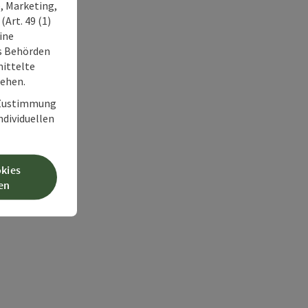
, Marketing,
Art. 49 (1)
ine
ss Behörden
ittelte
tehen.
r Zustimmung
individuellen
okies
en