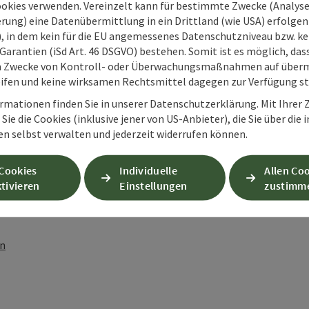
ookies verwenden. Vereinzelt kann für bestimmte Zwecke (Analyse
rung) eine Datenübermittlung in ein Drittland (wie USA) erfolgen (
O), in dem kein für die EU angemessenes Datenschutzniveau bzw. ke
Garantien (iSd Art. 46 DSGVO) bestehen. Somit ist es möglich, da
m Zwecke von Kontroll- oder Überwachungsmaßnahmen auf überm
ifen und keine wirksamen Rechtsmittel dagegen zur Verfügung s
rmationen finden Sie in unserer Datenschutzerklärung. Mit Ihre
Sie die Cookies (inklusive jener von US-Anbieter), die Sie über die 
en selbst verwalten und jederzeit widerrufen können.
 Cookies
Individuelle
Allen Co
tivieren
Einstellungen
zustimm
PDF erstellen
Beitrag drucken
In der Nähe
en