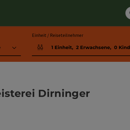
Einheit / Reiseteilnehmer
e
1
Einheit
,
2
Erwachsene
,
0
Kind
Einheitenanzahl und Personenfelder
isterei Dirninger