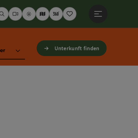
Hauptmenü öffne
Suchen
Webcams
Wetter
Interaktive Karte
360° Panoramen
Merkzettel
Unterkunft finden
er