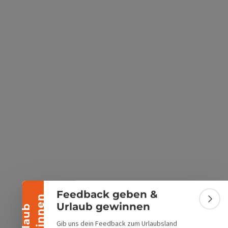
s öffnen
 Maps öffnen
Banner einklappen
Feedback geben &
n
Bann
Urlaub gewinnen
U
r
l
a
u
b
g
e
w
i
n
n
e
Gib uns dein Feedback zum Urlaubsland