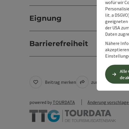
wofür wir C
Personalisie
lit. a DSGV
Eignung
geeigneten 
der USA zu
Daten zugre
Barrierefreiheit
Nähere Info
akzeptieren 
Einstellung
Alle
deak
Beitrag merken
zum Merkzettel
powered by
TOURDATA
Änderung vorschlag