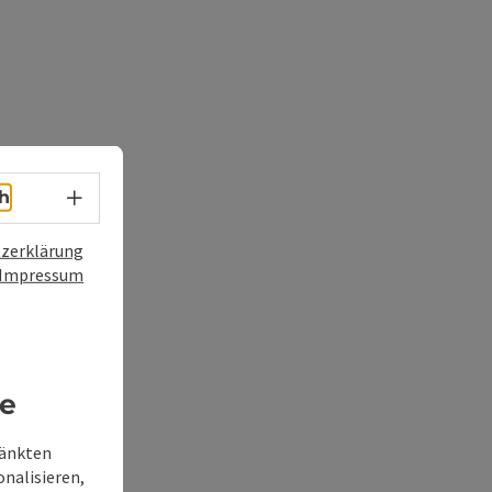
Sprachwahl - Menü öffnen
h
zerklärung
Impressum
re
ränkten
onalisieren,